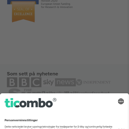
Som sett på nyhetene