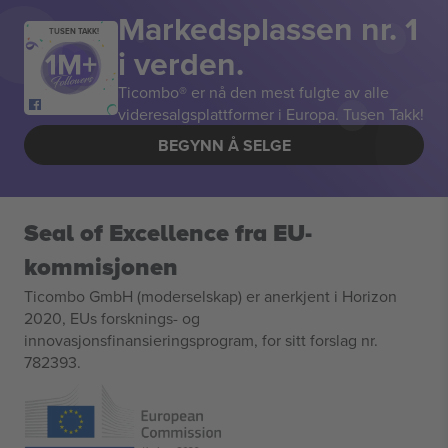
Markedsplassen nr. 1
TUSEN TAKK!
i verden.
Ticombo® er nå den mest fulgte av alle
videresalgsplattformer i Europa. Tusen Takk!
BEGYNN Å SELGE
Seal of Excellence fra EU-
kommisjonen
Ticombo GmbH (moderselskap) er anerkjent i Horizon
2020, EUs forsknings- og
innovasjonsfinansieringsprogram, for sitt forslag nr.
782393.