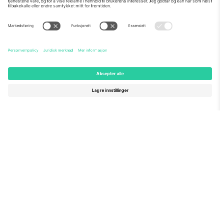
Om Oss
Bedriftstjenester
Team
Vanlige spørsmål
TixProtect
Hvordan det fungerer
Firmainformasjon
Hoteller
Vilkår og betingelser
VM-hub
Tilknyttet program
Kontakt oss
Kontorer og support
Germany
United Kingdom
Unter den Linden 24, 10117
167 City Road, London, Greater
Berlin, Germany
London, EC1V 1AW, United