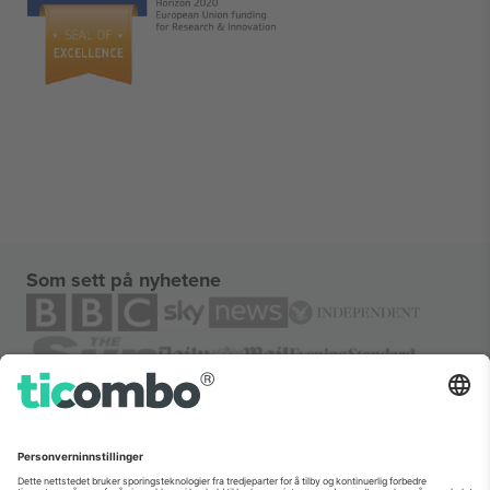
Som sett på nyhetene