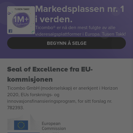
Markedsplassen nr. 1
TUSEN TAKK!
i verden.
Ticombo® er nå den mest fulgte av alle
videresalgsplattformer i Europa. Tusen Takk!
BEGYNN Å SELGE
Seal of Excellence fra EU-
kommisjonen
Ticombo GmbH (moderselskap) er anerkjent i Horizon
2020, EUs forsknings- og
innovasjonsfinansieringsprogram, for sitt forslag nr.
782393.