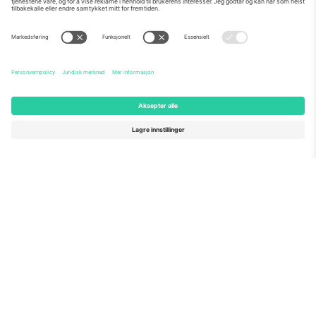
Om Oss
Bedriftstjenester
Team
Vanlige spørsmål
TixProtect
Hvordan det fungerer
Firmainformasjon
Hoteller
Vilkår og betingelser
VM-hub
Tilknyttet program
Kontakt oss
Kontorer og support
Germany
United Kingdom
Unter den Linden 24, 10117
167 City Road, London, Greater
Berlin, Germany
London, EC1V 1AW, United