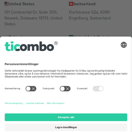
United States
Switzerland
131 Continental Dr, Suite 305,
Dorfstrasse 52a, 6390
Newark, Delaware 19713, United
Engelberg, Switzerland
States
Bulgaria
United Arab Emirates
Regus Sofia City West, bul
UAE Dubai Silicon Oasis, DDP
Totleben 53-55, 1606 Sofia,
Building A1, Office 302, Dubai,
Bulgaria
United Arab Emirates
Mexico
Av Chapultepec 360, Roma
Norte, Cuauhtémoc, 06700
Ciudad de México, CDMX,
Mexico
Plattformleverandørens juridiske enhet kan variere avhengig av
sted, begivenhet og/eller domene. For detaljer, sjekk spesifikke
arrangementsside, forlag og vilkår.,
Firmainformasjon
og
Vilkår.
©
2026 Ticombo. Alle rettigheter reservert.