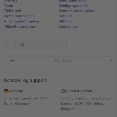
Om Oss
Bedriftstjenester
Team
Vanlige spørsmål
TixProtect
Hvordan det fungerer
Firmainformasjon
Hoteller
Vilkår og betingelser
VM-hub
Tilknyttet program
Kontakt oss
Kontorer og support
Germany
United Kingdom
Unter den Linden 24, 10117
167 City Road, London, Greater
Berlin, Germany
London, EC1V 1AW, United
Kingdom