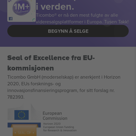
i verden.
Ticombo® er nå den mest fulgte av alle
videresalgsplattformer i Europa. Tusen Takk!
BEGYNN Å SELGE
Seal of Excellence fra EU-
kommisjonen
Ticombo GmbH (moderselskap) er anerkjent i Horizon
2020, EUs forsknings- og
innovasjonsfinansieringsprogram, for sitt forslag nr.
782393.