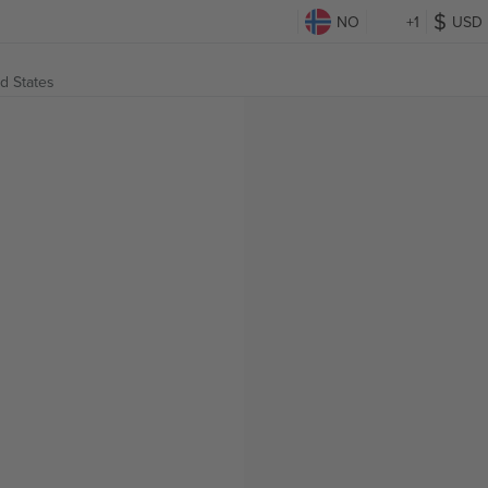
NO
+1
USD
d States
g