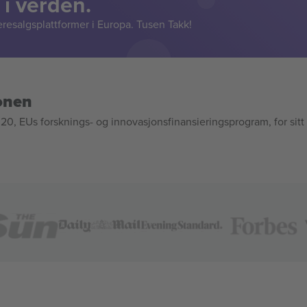
 i verden.
resalgsplattformer i Europa. Tusen Takk!
onen
, EUs forsknings- og innovasjonsfinansieringsprogram, for sitt