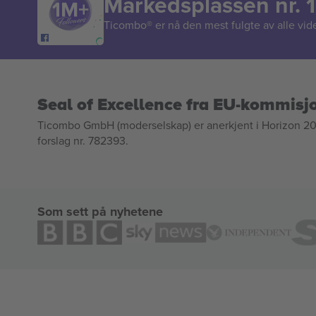
Markedsplassen nr. 1
Ticombo® er nå den mest fulgte av alle vide
Seal of Excellence fra EU-kommisj
Ticombo GmbH (moderselskap) er anerkjent i Horizon 2020
forslag nr. 782393.
Som sett på nyhetene