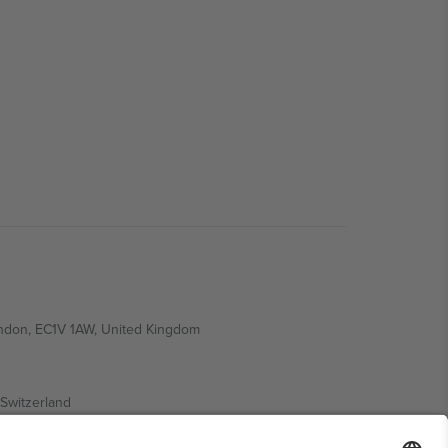
ondon, EC1V 1AW, United Kingdom
Switzerland