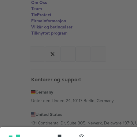
Om Oss
Team
TixProtect
Firmainformasjon
Vilkår og betingelser
Tilknyttet program
Kontorer og support
Germany
Unter den Linden 24, 10117 Berlin, Germany
United States
131 Continental Dr, Suite 305, Newark, Delaware 19713, 
Bulgaria