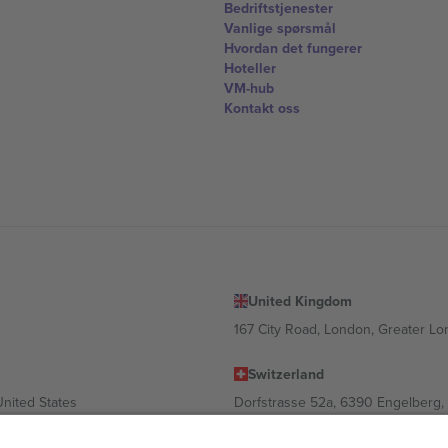
Bedriftstjenester
Vanlige spørsmål
Hvordan det fungerer
Hoteller
VM-hub
Kontakt oss
United Kingdom
167 City Road, London, Greater L
Switzerland
United States
Dorfstrasse 52a, 6390 Engelberg, 
United Arab Emirates