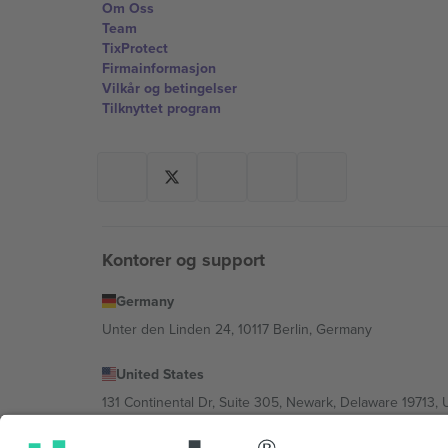
Om Oss
Team
TixProtect
Firmainformasjon
Vilkår og betingelser
Tilknyttet program
Kontorer og support
Germany
Unter den Linden 24, 10117 Berlin, Germany
United States
131 Continental Dr, Suite 305, Newark, Delaware 19713, 
Bulgaria