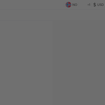
NO
+1
USD
g