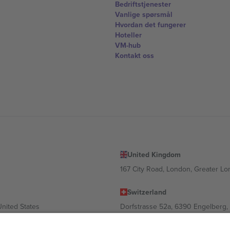
Bedriftstjenester
Vanlige spørsmål
Hvordan det fungerer
Hoteller
VM-hub
Kontakt oss
United Kingdom
167 City Road, London, Greater L
Switzerland
United States
Dorfstrasse 52a, 6390 Engelberg, 
United Arab Emirates