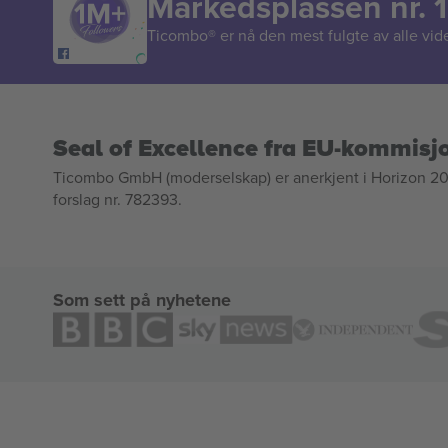
Markedsplassen nr. 1
Ticombo® er nå den mest fulgte av alle vide
Seal of Excellence fra EU-kommisj
Ticombo GmbH (moderselskap) er anerkjent i Horizon 2020
forslag nr. 782393.
Som sett på nyhetene