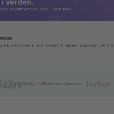
 i verden.
resalgsplattformer i Europa. Tusen Takk!
onen
, EUs forsknings- og innovasjonsfinansieringsprogram, for sitt