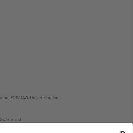
ondon, EC1V 1AW, United Kingdom
Switzerland