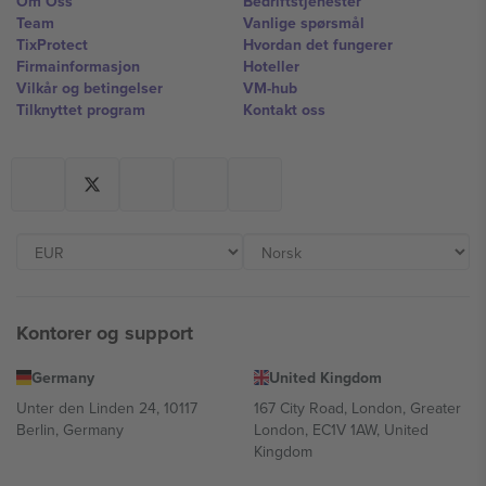
Om Oss
Bedriftstjenester
Team
Vanlige spørsmål
TixProtect
Hvordan det fungerer
Firmainformasjon
Hoteller
Vilkår og betingelser
VM-hub
Tilknyttet program
Kontakt oss
Kontorer og support
Germany
United Kingdom
Unter den Linden 24, 10117
167 City Road, London, Greater
Berlin, Germany
London, EC1V 1AW, United
Kingdom