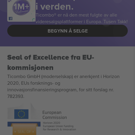
i verden.
Ticombo® er nå den mest fulgte av alle
videresalgsplattformer i Europa. Tusen Takk!
BEGYNN Å SELGE
Seal of Excellence fra EU-
kommisjonen
Ticombo GmbH (moderselskap) er anerkjent i Horizon
2020, EUs forsknings- og
innovasjonsfinansieringsprogram, for sitt forslag nr.
782393.