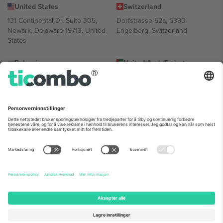
United States
Switzerland
131 Continental Dr, Suite 305,
Dorfstrasse 52a, 6390
Newark, Delaware 19713, United
Engelberg, Switzerland
States
Bulgaria
United Arab Emirates
Regus Sofia City West, bul
UAE Dubai Silicon Oasis, DDP
Totleben 53-55, 1606 Sofia,
Building A1, Office 302, Dubai,
Bulgaria
United Arab Emirates
Mexico
Av Chapultepec 360, Roma
Norte, Cuauhtémoc, 06700
Ciudad de México, CDMX,
Mexico
Plattformleverandørens juridiske enhet kan variere avhengig av
sted, begivenhet og/eller domene. For detaljer, sjekk spesifikke
arrangementsside, forlag og vilkår.,
Firmainformasjon
og
Vilkår.
©
2026 Ticombo. Alle rettigheter reservert.