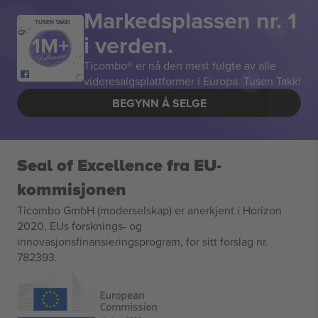
Markedsplassen nr. 1
TUSEN TAKK!
i verden.
Ticombo® er nå den mest fulgte av alle
videresalgsplattformer i Europa. Tusen Takk!
BEGYNN Å SELGE
Seal of Excellence fra EU-
kommisjonen
Ticombo GmbH (moderselskap) er anerkjent i Horizon
2020, EUs forsknings- og
innovasjonsfinansieringsprogram, for sitt forslag nr.
782393.