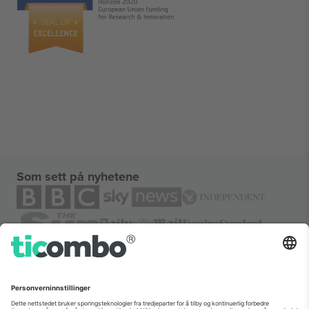
Som sett på nyhetene