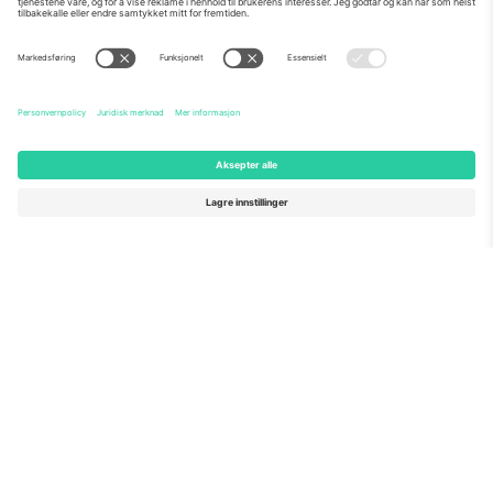
Om Oss
Bedriftstjenester
Team
Vanlige spørsmål
TixProtect
Hvordan det fungerer
Firmainformasjon
Hoteller
Vilkår og betingelser
VM-hub
Tilknyttet program
Kontakt oss
Kontorer og support
Germany
United Kingdom
Unter den Linden 24, 10117
167 City Road, London, Greater
Berlin, Germany
London, EC1V 1AW, United