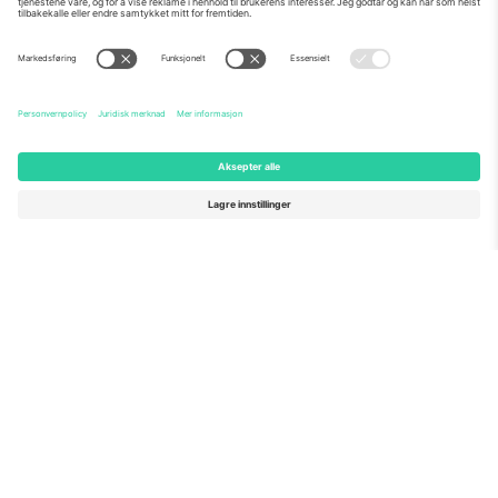
Om Oss
Bedriftstjenester
Team
Vanlige spørsmål
TixProtect
Hvordan det fungerer
Firmainformasjon
Hoteller
Vilkår og betingelser
VM-hub
Tilknyttet program
Kontakt oss
Kontorer og support
Germany
United Kingdom
Unter den Linden 24, 10117
167 City Road, London, Greater
Berlin, Germany
London, EC1V 1AW, United