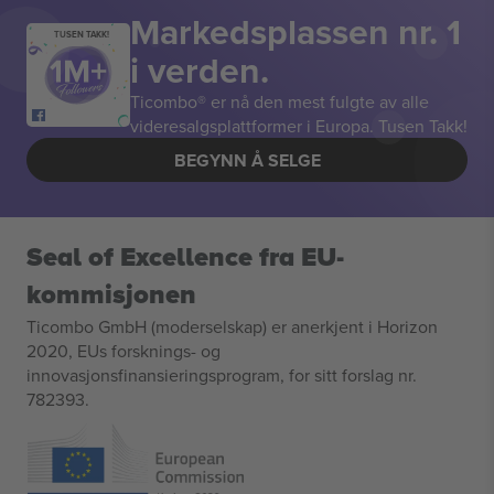
Markedsplassen nr. 1
TUSEN TAKK!
i verden.
Ticombo® er nå den mest fulgte av alle
videresalgsplattformer i Europa. Tusen Takk!
BEGYNN Å SELGE
Seal of Excellence fra EU-
kommisjonen
Ticombo GmbH (moderselskap) er anerkjent i Horizon
2020, EUs forsknings- og
innovasjonsfinansieringsprogram, for sitt forslag nr.
782393.