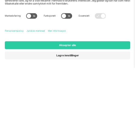
Om Oss
Bedriftstjenester
Team
Vanlige spørsmål
TixProtect
Hvordan det fungerer
Firmainformasjon
Hoteller
Vilkår og betingelser
VM-hub
Tilknyttet program
Kontakt oss
Kontorer og support
Germany
United Kingdom
Unter den Linden 24, 10117
167 City Road, London, Greater
Berlin, Germany
London, EC1V 1AW, United