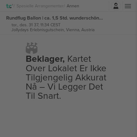
Logg Inn
Spesielle Arrangementer
Annen
Rundflug Ballon | ca. 1,5 Std. wunderschöne Vogelperspektive billetter
tor., des. 31 37, 11:34 CEST
Jollydays Erlebnisgutschein,
Vienna, Austria
Beklager,
Kartet
Over Lokalet Er Ikke
Tilgjengelig Akkurat
Nå – Vi Legger Det
Til Snart.