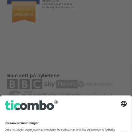
Som sett på nyhetene