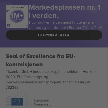
Markedsplassen nr. 1
TUSEN TAKK!
i verden.
Ticombo® er nå den mest fulgte av alle
videresalgsplattformer i Europa. Tusen Takk!
BEGYNN Å SELGE
Seal of Excellence fra EU-
kommisjonen
Ticombo GmbH (moderselskap) er anerkjent i Horizon
2020, EUs forsknings- og
innovasjonsfinansieringsprogram, for sitt forslag nr.
782393.