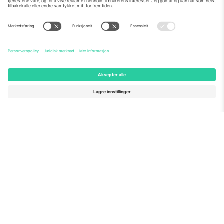
Om Oss
Bedriftstjenester
Team
Vanlige spørsmål
TixProtect
Hvordan det fungerer
Firmainformasjon
Hoteller
Vilkår og betingelser
VM-hub
Tilknyttet program
Kontakt oss
Kontorer og support
Germany
United Kingdom
Unter den Linden 24, 10117
167 City Road, London, Greater
Berlin, Germany
London, EC1V 1AW, United