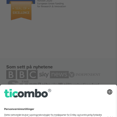
Som sett på nyhetene