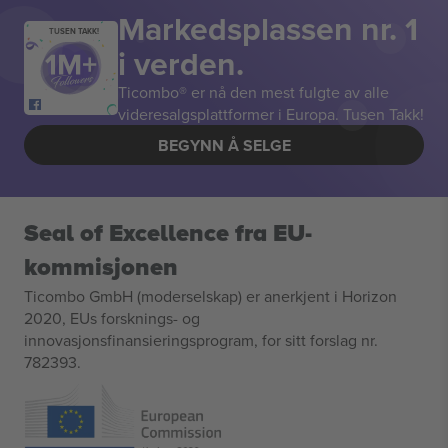
Markedsplassen nr. 1
TUSEN TAKK!
i verden.
Ticombo® er nå den mest fulgte av alle
videresalgsplattformer i Europa. Tusen Takk!
BEGYNN Å SELGE
Seal of Excellence fra EU-
kommisjonen
Ticombo GmbH (moderselskap) er anerkjent i Horizon
2020, EUs forsknings- og
innovasjonsfinansieringsprogram, for sitt forslag nr.
782393.