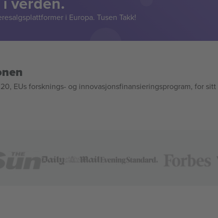
 i verden.
resalgsplattformer i Europa. Tusen Takk!
onen
, EUs forsknings- og innovasjonsfinansieringsprogram, for sitt