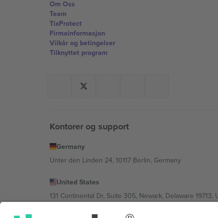
Om Oss
Team
TixProtect
Firmainformasjon
Vilkår og betingelser
Tilknyttet program
Kontorer og support
Germany
Unter den Linden 24, 10117 Berlin, Germany
United States
131 Continental Dr, Suite 305, Newark, Delaware 19713, 
Bulgaria