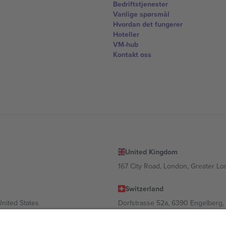
Bedriftstjenester
Vanlige spørsmål
Hvordan det fungerer
Hoteller
VM-hub
Kontakt oss
United Kingdom
167 City Road, London, Greater L
Switzerland
United States
Dorfstrasse 52a, 6390 Engelberg, 
United Arab Emirates