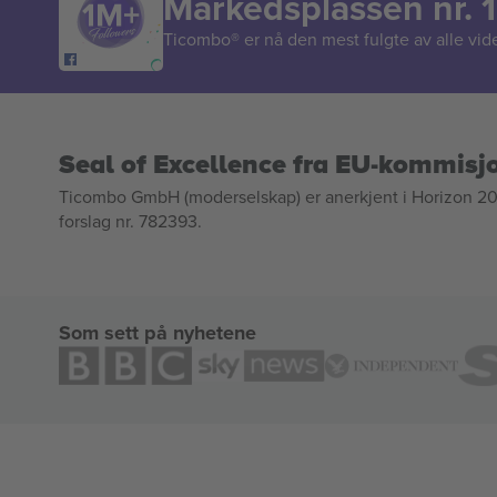
Markedsplassen nr. 1
Ticombo® er nå den mest fulgte av alle vide
Seal of Excellence fra EU-kommisj
Ticombo GmbH (moderselskap) er anerkjent i Horizon 2020
forslag nr. 782393.
Som sett på nyhetene