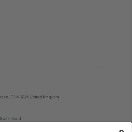
ondon, EC1V 1AW, United Kingdom
Switzerland