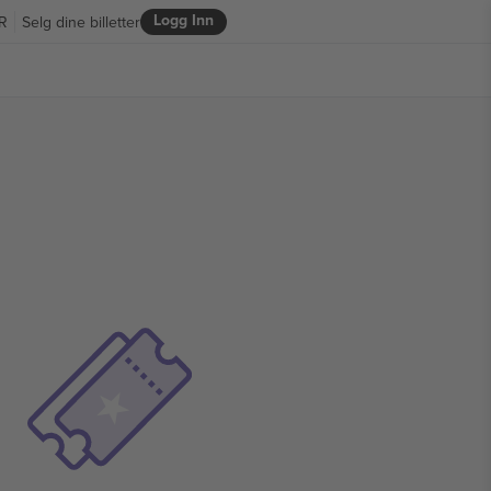
Logg Inn
R
Selg dine billetter