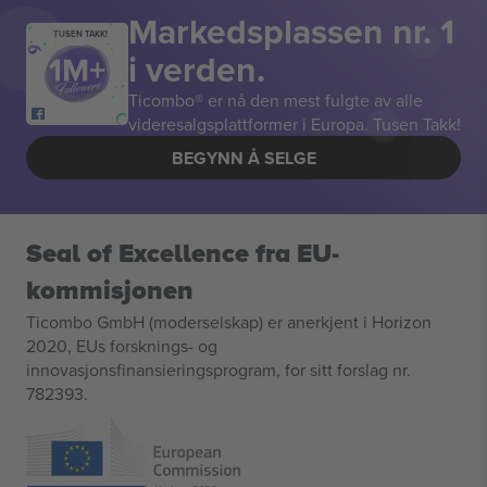
Markedsplassen nr. 1
TUSEN TAKK!
i verden.
Ticombo® er nå den mest fulgte av alle
videresalgsplattformer i Europa. Tusen Takk!
BEGYNN Å SELGE
Seal of Excellence fra EU-
kommisjonen
Ticombo GmbH (moderselskap) er anerkjent i Horizon
2020, EUs forsknings- og
innovasjonsfinansieringsprogram, for sitt forslag nr.
782393.