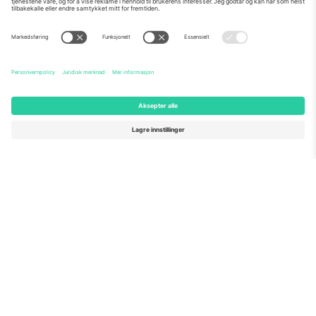
Om Oss
Bedriftstjenester
Team
Vanlige spørsmål
TixProtect
Hvordan det fungerer
Firmainformasjon
Hoteller
Vilkår og betingelser
VM-hub
Tilknyttet program
Kontakt oss
Kontorer og support
Germany
United Kingdom
Unter den Linden 24, 10117
167 City Road, London, Greater
Berlin, Germany
London, EC1V 1AW, United