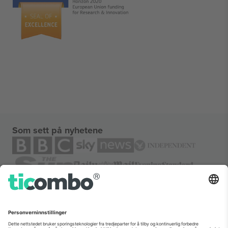
Som sett på nyhetene