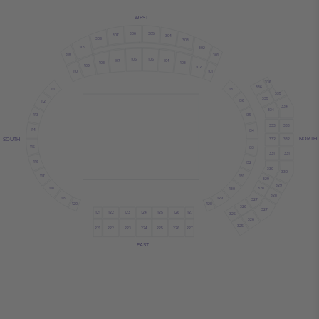
WEST
306
305
307
304
308
303
309
302
310
301
106
105
107
104
108
103
109
102
110
101
336
336
137
111
335
335
136
112
334
334
113
135
333
333
114
134
NORTH
SOUTH
332
332
115
133
331
331
116
132
330
330
117
131
329
329
118
328
130
328
119
129
327
120
128
326
327
121
122
124
126
125
123
127
325
326
325
222
223
224
221
225
226
227
EAST