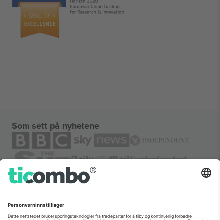
Som sett på nyhetene