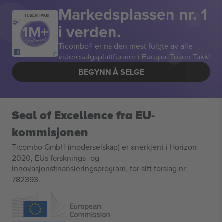
Markedsplassen nr. 1
TUSEN TAKK!
i verden.
Ticombo® er nå den mest fulgte av alle
videresalgsplattformer i Europa. Tusen Takk!
BEGYNN Å SELGE
Seal of Excellence fra EU-
kommisjonen
Ticombo GmbH (moderselskap) er anerkjent i Horizon
2020, EUs forsknings- og
innovasjonsfinansieringsprogram, for sitt forslag nr.
782393.