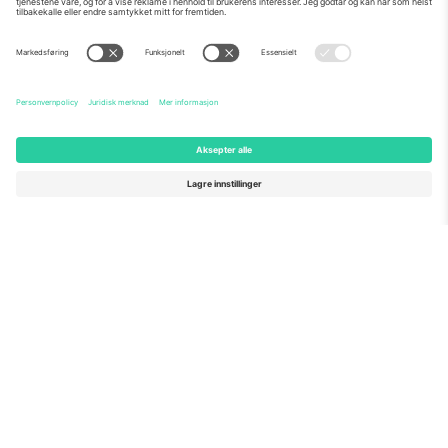
Om Oss
Bedriftstjenester
Team
Vanlige spørsmål
TixProtect
Hvordan det fungerer
Firmainformasjon
Hoteller
Vilkår og betingelser
VM-hub
Tilknyttet program
Kontakt oss
Kontorer og support
Germany
United Kingdom
Unter den Linden 24, 10117
167 City Road, London, Greater
Berlin, Germany
London, EC1V 1AW, United