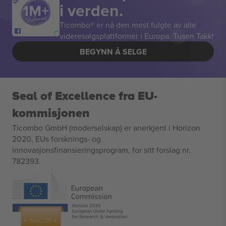
i verden.
Ticombo® er nå den mest fulgte av alle
videresalgsplattformer i Europa. Tusen Takk!
BEGYNN Å SELGE
Seal of Excellence fra EU-
kommisjonen
Ticombo GmbH (moderselskap) er anerkjent i Horizon
2020, EUs forsknings- og
innovasjonsfinansieringsprogram, for sitt forslag nr.
782393.