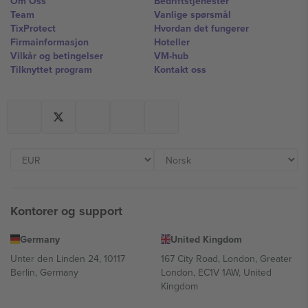
Om Oss
Bedriftstjenester
Team
Vanlige spørsmål
TixProtect
Hvordan det fungerer
Firmainformasjon
Hoteller
Vilkår og betingelser
VM-hub
Tilknyttet program
Kontakt oss
Kontorer og support
Germany
United Kingdom
Unter den Linden 24, 10117
167 City Road, London, Greater
Berlin, Germany
London, EC1V 1AW, United
Kingdom