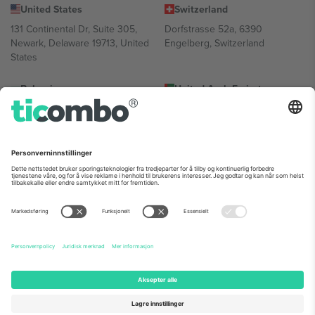
United States
Switzerland
131 Continental Dr, Suite 305,
Dorfstrasse 52a, 6390
Newark, Delaware 19713, United
Engelberg, Switzerland
States
Bulgaria
United Arab Emirates
Regus Sofia City West, bul
UAE Dubai Silicon Oasis, DDP
Totleben 53-55, 1606 Sofia,
Building A1, Office 302, Dubai,
Bulgaria
United Arab Emirates
Mexico
Av Chapultepec 360, Roma
Norte, Cuauhtémoc, 06700
Ciudad de México, CDMX,
Mexico
Plattformleverandørens juridiske enhet kan variere avhengig av
sted, begivenhet og/eller domene. For detaljer, sjekk spesifikke
arrangementsside, forlag og vilkår.,
Firmainformasjon
og
Vilkår.
©
2026 Ticombo. Alle rettigheter reservert.