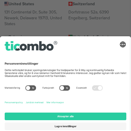
United States
Switzerland
131 Continental Dr, Suite 305,
Dorfstrasse 52a, 6390
Newark, Delaware 19713, United
Engelberg, Switzerland
States
Bulgaria
United Arab Emirates
Regus Sofia City West, bul
UAE Dubai Silicon Oasis, DDP
Totleben 53-55, 1606 Sofia,
Building A1, Office 302, Dubai,
Bulgaria
United Arab Emirates
Mexico
Av Chapultepec 360, Roma
Norte, Cuauhtémoc, 06700
Ciudad de México, CDMX,
Mexico
Plattformleverandørens juridiske enhet kan variere avhengig av
sted, begivenhet og/eller domene. For detaljer, sjekk spesifikke
arrangementsside, forlag og vilkår.,
Firmainformasjon
og
Vilkår.
©
2026 Ticombo. Alle rettigheter reservert.