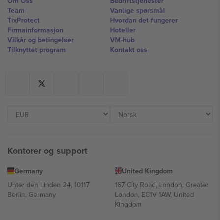
Om Oss
Bedriftstjenester
Team
Vanlige spørsmål
TixProtect
Hvordan det fungerer
Firmainformasjon
Hoteller
Vilkår og betingelser
VM-hub
Tilknyttet program
Kontakt oss
Kontorer og support
Germany
United Kingdom
Unter den Linden 24, 10117
167 City Road, London, Greater
Berlin, Germany
London, EC1V 1AW, United
Kingdom