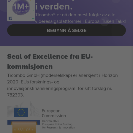
i verden.
Ticombo® er nå den mest fulgte av alle
videresalgsplattformer i Europa. Tusen Takk!
BEGYNN Å SELGE
Seal of Excellence fra EU-
kommisjonen
Ticombo GmbH (moderselskap) er anerkjent i Horizon
2020, EUs forsknings- og
innovasjonsfinansieringsprogram, for sitt forslag nr.
782393.