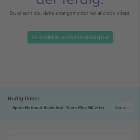
Du er sent ute, dette arrangementet har allerede utløpt.
SE KOMMENDE ARRANGEMENTER
Hurtig linker
Spain National Basketball Team Men
Billetter
Denmark Nat