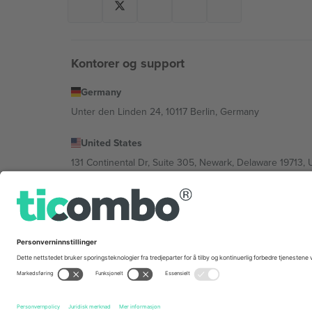
Kontorer og support
Germany
Unter den Linden 24, 10117 Berlin, Germany
United States
131 Continental Dr, Suite 305, Newark, Delaware 19713, 
Bulgaria
Regus Sofia City West, bul Totleben 53-55, 1606 Sofia, B
Mexico
Av Chapultepec 360, Roma Norte, Cuauhtémoc, 06700
Plattformleverandørens juridiske enhet kan variere avhen
Vilkår.
© 2026 Ticombo. Alle rettigheter reservert.