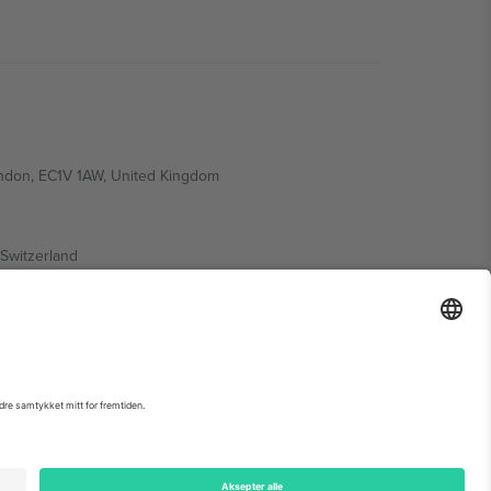
ondon, EC1V 1AW, United Kingdom
Switzerland
ding A1, Office 302, Dubai, United Arab Emirates
arrangementsside, forlag og vilkår.,
Firmainformasjon
og