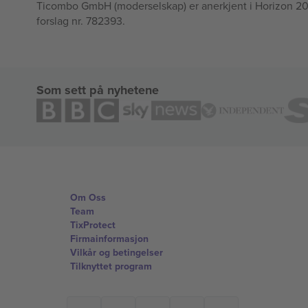
Ticombo GmbH (moderselskap) er anerkjent i Horizon 2020
forslag nr. 782393.
Som sett på nyhetene
Om Oss
Team
TixProtect
Firmainformasjon
Vilkår og betingelser
Tilknyttet program