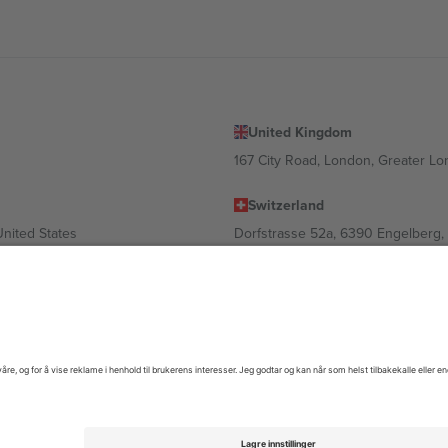
United Kingdom
167 City Road, London, Greater L
Switzerland
United States
Dorfstrasse 52a, 6390 Engelberg, 
United Arab Emirates
ulgaria
UAE Dubai Silicon Oasis, DDP Buil
 Ciudad de México, CDMX, Mexico
gig av sted, begivenhet og/eller domene. For detaljer, sjekk spesifikke 