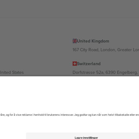
United Kingdom
167 City Road, London, Greater L
Switzerland
United States
Dorfstrasse 52a, 6390 Engelberg, 
United Arab Emirates
ulgaria
UAE Dubai Silicon Oasis, DDP Buil
 Ciudad de México, CDMX, Mexico
gig av sted, begivenhet og/eller domene. For detaljer, sjekk spesifikke 