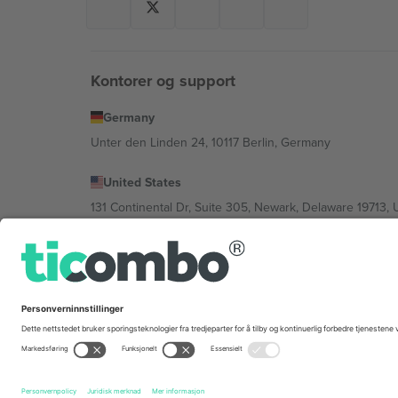
Kontorer og support
Germany
Unter den Linden 24, 10117 Berlin, Germany
United States
131 Continental Dr, Suite 305, Newark, Delaware 19713, 
Bulgaria
Regus Sofia City West, bul Totleben 53-55, 1606 Sofia, B
Mexico
Av Chapultepec 360, Roma Norte, Cuauhtémoc, 06700
Plattformleverandørens juridiske enhet kan variere avhen
Vilkår.
© 2026 Ticombo. Alle rettigheter reservert.