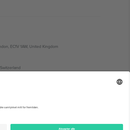
ondon, EC1V 1AW, United Kingdom
Switzerland
ding A1, Office 302, Dubai, United Arab Emirates
arrangementsside, forlag og vilkår.,
Firmainformasjon
og