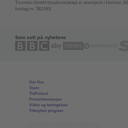
Ticombo GmbH (moderselskap) er anerkjent i Horizon 2020
forslag nr. 782393.
Som sett på nyhetene
Om Oss
Team
TixProtect
Firmainformasjon
Vilkår og betingelser
Tilknyttet program