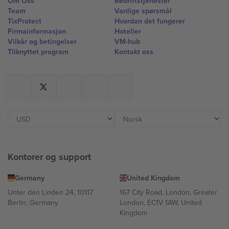
Om Oss
Bedriftstjenester
Team
Vanlige spørsmål
TixProtect
Hvordan det fungerer
Firmainformasjon
Hoteller
Vilkår og betingelser
VM-hub
Tilknyttet program
Kontakt oss
Kontorer og support
Germany
United Kingdom
Unter den Linden 24, 10117
167 City Road, London, Greater
Berlin, Germany
London, EC1V 1AW, United
Kingdom