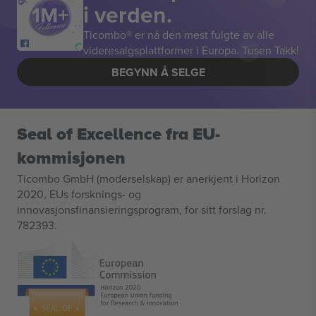
i verden.
Ticombo® er nå den mest fulgte av alle
videresalgsplattformer i Europa. Tusen Takk!
BEGYNN Å SELGE
Seal of Excellence fra EU-
kommisjonen
Ticombo GmbH (moderselskap) er anerkjent i Horizon
2020, EUs forsknings- og
innovasjonsfinansieringsprogram, for sitt forslag nr.
782393.