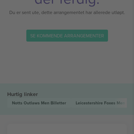
Du er sent ute, dette arrangementet har allerede utløpt.
SE KOMMENDE ARRANGEMENTER
Hurtig linker
Notts Outlaws Men
Billetter
Leicestershire Foxes Men
Bill