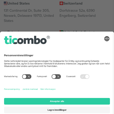
United States
Switzerland
131 Continental Dr, Suite 305,
Dorfstrasse 52a, 6390
Newark, Delaware 19713, United
Engelberg, Switzerland
States
Bulgaria
United Arab Emirates
Regus Sofia City West, bul
UAE Dubai Silicon Oasis, DDP
Totleben 53-55, 1606 Sofia,
Building A1, Office 302, Dubai,
Bulgaria
United Arab Emirates
Mexico
Av Chapultepec 360, Roma
Norte, Cuauhtémoc, 06700
Ciudad de México, CDMX,
Mexico
Plattformleverandørens juridiske enhet kan variere avhengig av
sted, begivenhet og/eller domene. For detaljer, sjekk spesifikke
arrangementsside, forlag og vilkår.,
Firmainformasjon
og
Vilkår.
©
2026 Ticombo. Alle rettigheter reservert.