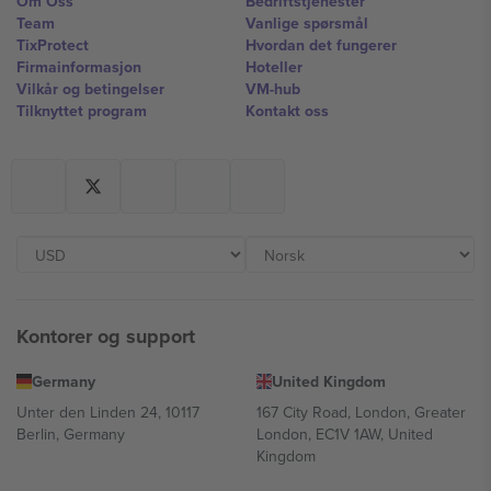
Om Oss
Bedriftstjenester
Team
Vanlige spørsmål
TixProtect
Hvordan det fungerer
Firmainformasjon
Hoteller
Vilkår og betingelser
VM-hub
Tilknyttet program
Kontakt oss
Kontorer og support
Germany
United Kingdom
Unter den Linden 24, 10117
167 City Road, London, Greater
Berlin, Germany
London, EC1V 1AW, United
Kingdom