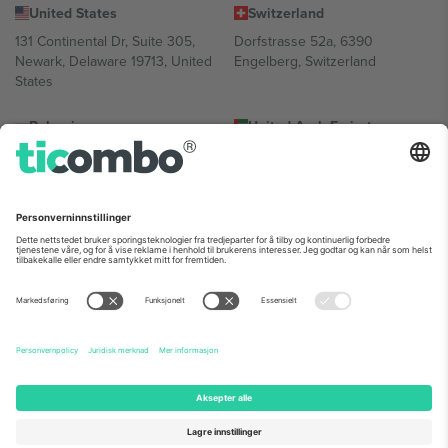
United States
Switzerland
131 Continental Dr, Suite 305,
Dorfstrasse 52a, 6390
Newark, Delaware 19713, United
Engelberg, Switzerland
States
Bulgaria
United Arab Emirates
Regus Sofia City West, bul
UAE Dubai Silicon Oasis, DDP
Totleben 53-55, 1606 Sofia,
Building A1, Office 302, Dubai,
Bulgaria
United Arab Emirates
Mexico
Av Chapultepec 360, Roma
Norte, Cuauhtémoc, 06700
Ciudad de México, CDMX,
Mexico
Plattformleverandørens juridiske enhet kan variere avhengig av
sted, begivenhet og/eller domene. For detaljer, sjekk spesifikke
arrangementsside, forlag og vilkår.,
Firmainformasjon
og
Vilkår.
©
2026 Ticombo. Alle rettigheter reservert.