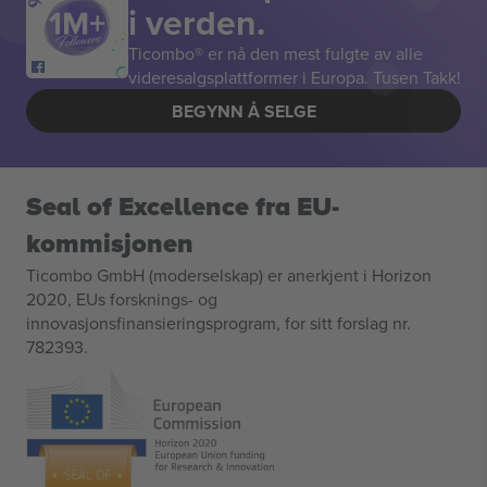
i verden.
Ticombo® er nå den mest fulgte av alle
videresalgsplattformer i Europa. Tusen Takk!
BEGYNN Å SELGE
Seal of Excellence fra EU-
kommisjonen
Ticombo GmbH (moderselskap) er anerkjent i Horizon
2020, EUs forsknings- og
innovasjonsfinansieringsprogram, for sitt forslag nr.
782393.