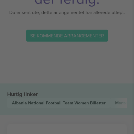
Du er sent ute, dette arrangementet har allerede utløpt.
SE KOMMENDE ARRANGEMENTER
Hurtig linker
Albania National Football Team Women
Billetter
Monteneg