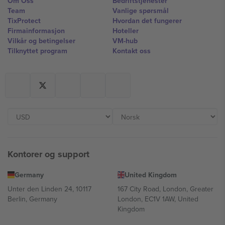
Om Oss
Bedriftstjenester
Team
Vanlige spørsmål
TixProtect
Hvordan det fungerer
Firmainformasjon
Hoteller
Vilkår og betingelser
VM-hub
Tilknyttet program
Kontakt oss
Kontorer og support
Germany
United Kingdom
Unter den Linden 24, 10117
167 City Road, London, Greater
Berlin, Germany
London, EC1V 1AW, United
Kingdom