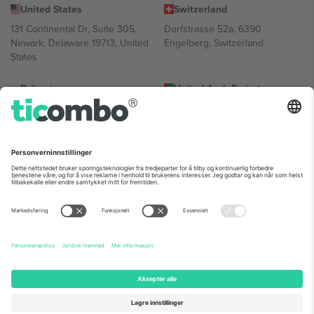
United States
Switzerland
131 Continental Dr, Suite 305,
Dorfstrasse 52a, 6390
Newark, Delaware 19713, United
Engelberg, Switzerland
States
Bulgaria
United Arab Emirates
Regus Sofia City West, bul
UAE Dubai Silicon Oasis, DDP
Totleben 53-55, 1606 Sofia,
Building A1, Office 302, Dubai,
Bulgaria
United Arab Emirates
Mexico
Av Chapultepec 360, Roma
Norte, Cuauhtémoc, 06700
Ciudad de México, CDMX,
Mexico
Plattformleverandørens juridiske enhet kan variere avhengig av
sted, begivenhet og/eller domene. For detaljer, sjekk spesifikke
arrangementsside, forlag og vilkår.,
Firmainformasjon
og
Vilkår.
©
2026 Ticombo. Alle rettigheter reservert.