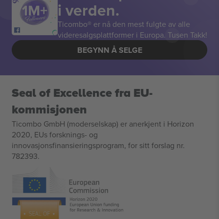
i verden.
Ticombo® er nå den mest fulgte av alle
videresalgsplattformer i Europa. Tusen Takk!
BEGYNN Å SELGE
Seal of Excellence fra EU-
kommisjonen
Ticombo GmbH (moderselskap) er anerkjent i Horizon
2020, EUs forsknings- og
innovasjonsfinansieringsprogram, for sitt forslag nr.
782393.