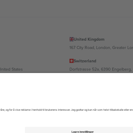
United Kingdom
167 City Road, London, Greater L
Switzerland
United States
Dorfstrasse 52a, 6390 Engelberg, 
United Arab Emirates
ulgaria
UAE Dubai Silicon Oasis, DDP Buil
 Ciudad de México, CDMX, Mexico
gig av sted, begivenhet og/eller domene. For detaljer, sjekk spesifikke 