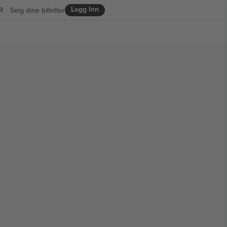
Logg Inn
R
Selg dine billetter