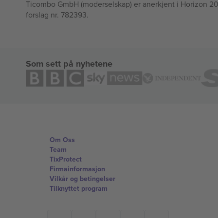
Ticombo GmbH (moderselskap) er anerkjent i Horizon 2020
forslag nr. 782393.
Som sett på nyhetene
Om Oss
Team
TixProtect
Firmainformasjon
Vilkår og betingelser
Tilknyttet program