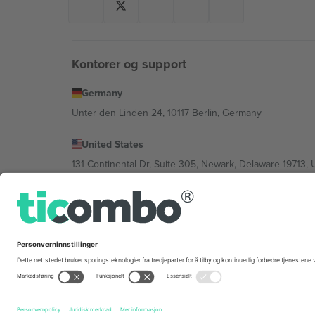
Kontorer og support
Germany
Unter den Linden 24, 10117 Berlin, Germany
United States
131 Continental Dr, Suite 305, Newark, Delaware 19713, 
Bulgaria
Regus Sofia City West, bul Totleben 53-55, 1606 Sofia, B
Mexico
Av Chapultepec 360, Roma Norte, Cuauhtémoc, 06700
Plattformleverandørens juridiske enhet kan variere avhen
Vilkår.
© 2026 Ticombo. Alle rettigheter reservert.