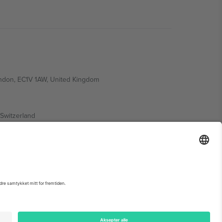
ondon, EC1V 1AW, United Kingdom
Switzerland
ding A1, Office 302, Dubai, United Arab Emirates
arrangementsside, forlag og vilkår.,
Firmainformasjon
og