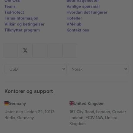
Om Oss
Bedriftstjenester
Team
Vanlige spørsmål
TixProtect
Hvordan det fungerer
Firmainformasjon
Hoteller
Vilkår og betingelser
VM-hub
Tilknyttet program
Kontakt oss
Kontorer og support
Germany
United Kingdom
Unter den Linden 24, 10117
167 City Road, London, Greater
Berlin, Germany
London, EC1V 1AW, United
Kingdom