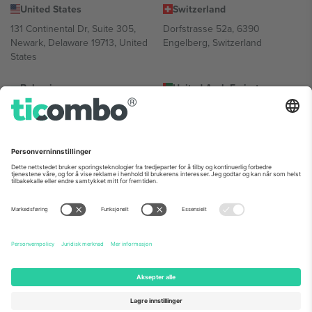
United States
Switzerland
131 Continental Dr, Suite 305,
Dorfstrasse 52a, 6390
Newark, Delaware 19713, United
Engelberg, Switzerland
States
Bulgaria
United Arab Emirates
Regus Sofia City West, bul
UAE Dubai Silicon Oasis, DDP
Totleben 53-55, 1606 Sofia,
Building A1, Office 302, Dubai,
Bulgaria
United Arab Emirates
Mexico
Av Chapultepec 360, Roma
Norte, Cuauhtémoc, 06700
Ciudad de México, CDMX,
Mexico
Plattformleverandørens juridiske enhet kan variere avhengig av
sted, begivenhet og/eller domene. For detaljer, sjekk spesifikke
arrangementsside, forlag og vilkår.,
Firmainformasjon
og
Vilkår.
©
2026 Ticombo. Alle rettigheter reservert.