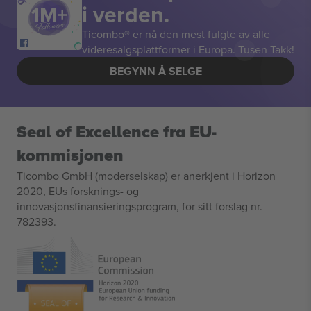
i verden.
Ticombo® er nå den mest fulgte av alle
videresalgsplattformer i Europa. Tusen Takk!
BEGYNN Å SELGE
Seal of Excellence fra EU-
kommisjonen
Ticombo GmbH (moderselskap) er anerkjent i Horizon
2020, EUs forsknings- og
innovasjonsfinansieringsprogram, for sitt forslag nr.
782393.