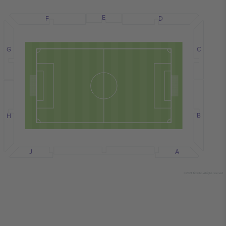
E
F
D
C
G
B
H
J
A
© 2024 Ticombo. All rights reserved