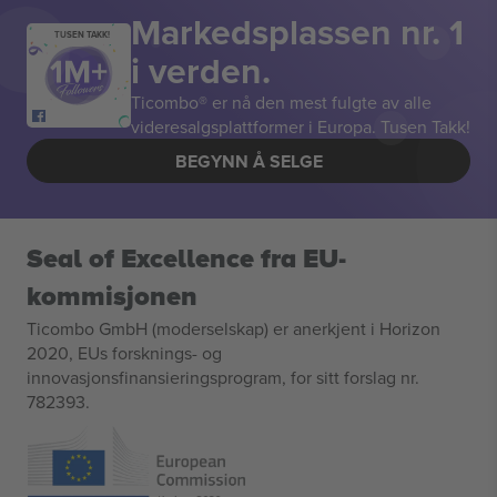
Markedsplassen nr. 1
TUSEN TAKK!
i verden.
Ticombo® er nå den mest fulgte av alle
videresalgsplattformer i Europa. Tusen Takk!
BEGYNN Å SELGE
Seal of Excellence fra EU-
kommisjonen
Ticombo GmbH (moderselskap) er anerkjent i Horizon
2020, EUs forsknings- og
innovasjonsfinansieringsprogram, for sitt forslag nr.
782393.