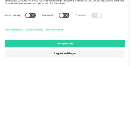
Om Oss
Bedriftstjenester
Team
Vanlige spørsmål
TixProtect
Hvordan det fungerer
Firmainformasjon
Hoteller
Vilkår og betingelser
VM-hub
Tilknyttet program
Kontakt oss
Kontorer og support
Germany
United Kingdom
Unter den Linden 24, 10117
167 City Road, London, Greater
Berlin, Germany
London, EC1V 1AW, United