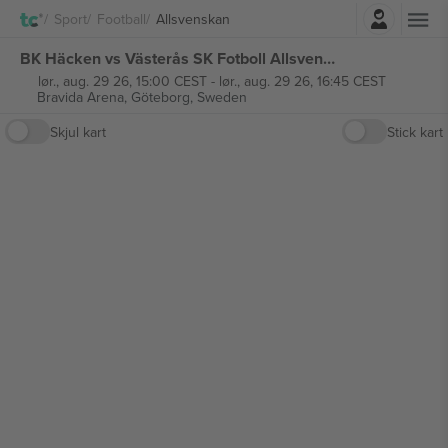
Logg Inn
Sport
Football
Allsvenskan
BK Häcken vs Västerås SK Fotboll Allsvenskan billetter
lør., aug. 29 26, 15:00 CEST
-
lør., aug. 29 26, 16:45 CEST
Bravida Arena,
Göteborg, Sweden
Skjul kart
Stick kart