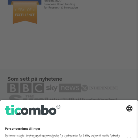
Som sett på nyhetene