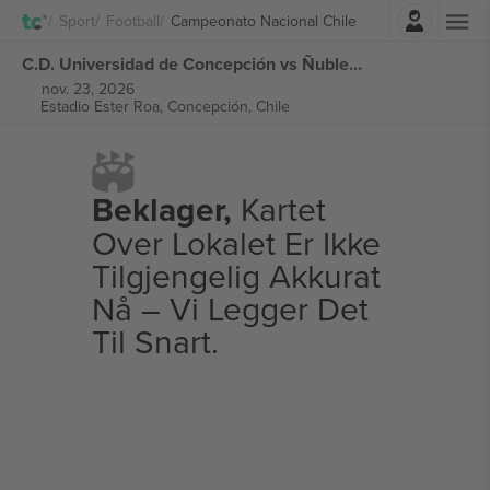
Logg Inn
Sport
Football
Campeonato Nacional Chile
C.D. Universidad de Concepción vs Ñublense Campeonato Nacional Chile billetter
nov. 23, 2026
Estadio Ester Roa,
Concepción, Chile
Beklager,
Kartet
Over Lokalet Er Ikke
Tilgjengelig Akkurat
Nå – Vi Legger Det
Til Snart.