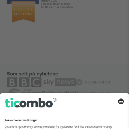
Som sett på nyhetene