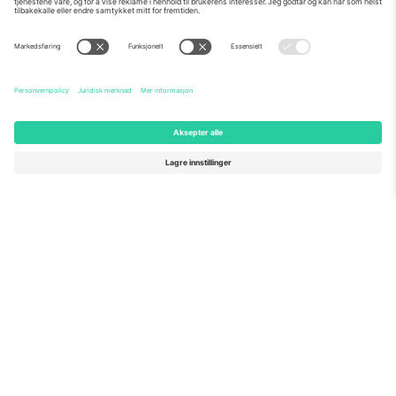
Om Oss
Bedriftstjenester
Team
Vanlige spørsmål
TixProtect
Hvordan det fungerer
Firmainformasjon
Hoteller
Vilkår og betingelser
VM-hub
Tilknyttet program
Kontakt oss
Kontorer og support
Germany
United Kingdom
Unter den Linden 24, 10117
167 City Road, London, Greater
Berlin, Germany
London, EC1V 1AW, United