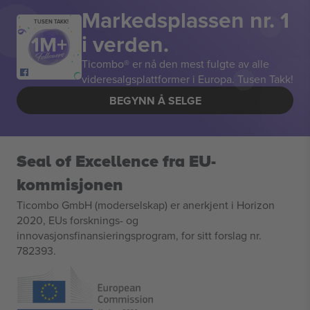
Markedsplassen nr. 1
TUSEN TAKK!
i verden.
Ticombo® er nå den mest fulgte av alle
videresalgsplattformer i Europa. Tusen Takk!
BEGYNN Å SELGE
Seal of Excellence fra EU-
kommisjonen
Ticombo GmbH (moderselskap) er anerkjent i Horizon
2020, EUs forsknings- og
innovasjonsfinansieringsprogram, for sitt forslag nr.
782393.