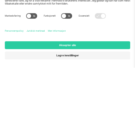
Om Oss
Bedriftstjenester
Team
Vanlige spørsmål
TixProtect
Hvordan det fungerer
Firmainformasjon
Hoteller
Vilkår og betingelser
VM-hub
Tilknyttet program
Kontakt oss
Kontorer og support
Germany
United Kingdom
Unter den Linden 24, 10117
167 City Road, London, Greater
Berlin, Germany
London, EC1V 1AW, United