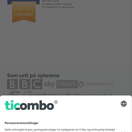
Som sett på nyhetene