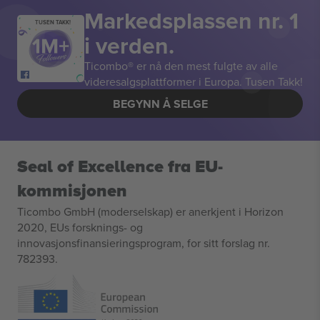
Markedsplassen nr. 1
TUSEN TAKK!
i verden.
Ticombo® er nå den mest fulgte av alle
videresalgsplattformer i Europa. Tusen Takk!
BEGYNN Å SELGE
Seal of Excellence fra EU-
kommisjonen
Ticombo GmbH (moderselskap) er anerkjent i Horizon
2020, EUs forsknings- og
innovasjonsfinansieringsprogram, for sitt forslag nr.
782393.