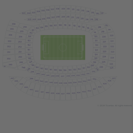
309
308
310
307
311
306
312
313
305
314
304
303
315
301
317
302
316
209
208
210
211
207
212
206
213
205
204
214
202
216
215
203
356
110
108
107
111
318
112
106
105
113
256
218
114
104
102
115
355
117
319
101
255
219
119
155
354
320
120
154
254
220
121
153
353
321
253
221
122
152
222
352
322
252
151
123
223
251
323
351
150
124
224
250
324
149
125
350
148
225
126
249
325
349
146
128
348
226
130
144
248
326
131
143
228
246
132
142
141
133
140
134
138
136
230
244
243
231
232
242
233
241
234
240
235
239
237
427
447
344
330
331
343
428
446
342
332
333
341
340
334
339
335
338
336
429
445
430
444
431
443
432
442
433
441
434
440
435
439
438
436
437
© 2024 Ticombo. All rights reserved