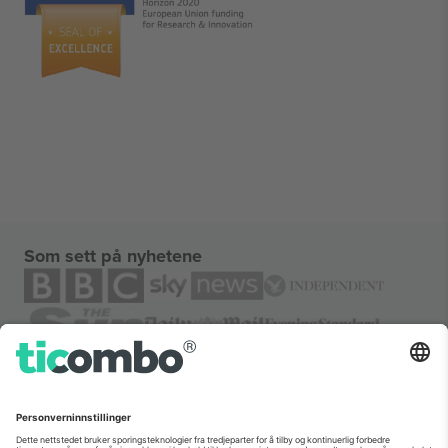
Som sett på nyhetene