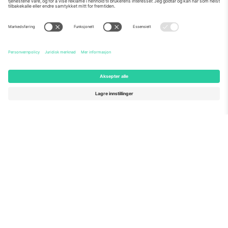
Om Oss
Bedriftstjenester
Team
Vanlige spørsmål
TixProtect
Hvordan det fungerer
Firmainformasjon
Hoteller
Vilkår og betingelser
VM-hub
Tilknyttet program
Kontakt oss
Kontorer og support
Germany
United Kingdom
Unter den Linden 24, 10117
167 City Road, London, Greater
Berlin, Germany
London, EC1V 1AW, United