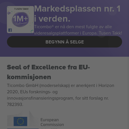
Markedsplassen nr. 1
TUSEN TAKK!
i verden.
Ticombo® er nå den mest fulgte av alle
videresalgsplattformer i Europa. Tusen Takk!
BEGYNN Å SELGE
Seal of Excellence fra EU-
kommisjonen
Ticombo GmbH (moderselskap) er anerkjent i Horizon
2020, EUs forsknings- og
innovasjonsfinansieringsprogram, for sitt forslag nr.
782393.