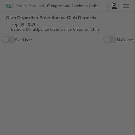
Logg Inn
Sport
Football
Campeonato Nacional Chile
Club Deportivo Palestino vs Club Deportivo Universidad Católica Campeonato Nacional Chile billetter
sep. 14, 2026
Estadio Municipal La Cisterna,
La Cisterna, Chile
Skjul kart
Stick kart