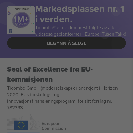
Markedsplassen nr. 1
TUSEN TAKK!
i verden.
Ticombo® er nå den mest fulgte av alle
videresalgsplattformer i Europa. Tusen Takk!
BEGYNN Å SELGE
Seal of Excellence fra EU-
kommisjonen
Ticombo GmbH (moderselskap) er anerkjent i Horizon
2020, EUs forsknings- og
innovasjonsfinansieringsprogram, for sitt forslag nr.
782393.