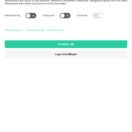
Om Oss
Bedriftstjenester
Team
Vanlige spørsmål
TixProtect
Hvordan det fungerer
Firmainformasjon
Hoteller
Vilkår og betingelser
VM-hub
Tilknyttet program
Kontakt oss
Kontorer og support
Germany
United Kingdom
Unter den Linden 24, 10117
167 City Road, London, Greater
Berlin, Germany
London, EC1V 1AW, United