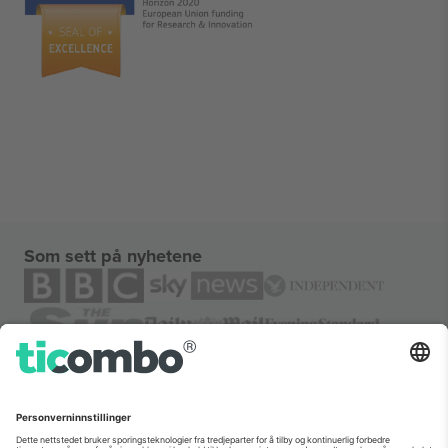
Som sett på nyhetene