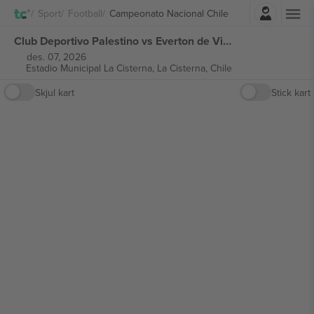
Logg Inn
Sport
Football
Campeonato Nacional Chile
Club Deportivo Palestino vs Everton de Viña del Mar Campeonato Nacional Chile billetter
des. 07, 2026
Estadio Municipal La Cisterna,
La Cisterna, Chile
Skjul kart
Stick kart