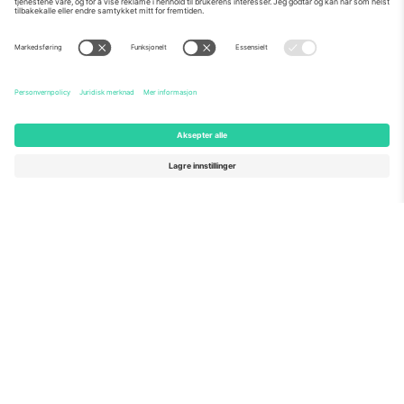
Om Oss
Bedriftstjenester
Team
Vanlige spørsmål
TixProtect
Hvordan det fungerer
Firmainformasjon
Hoteller
Vilkår og betingelser
VM-hub
Tilknyttet program
Kontakt oss
Kontorer og support
Germany
United Kingdom
Unter den Linden 24, 10117
167 City Road, London, Greater
Berlin, Germany
London, EC1V 1AW, United