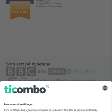
Som sett på nyhetene