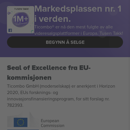
Markedsplassen nr. 1
TUSEN TAKK!
i verden.
Ticombo® er nå den mest fulgte av alle
videresalgsplattformer i Europa. Tusen Takk!
BEGYNN Å SELGE
Seal of Excellence fra EU-
kommisjonen
Ticombo GmbH (moderselskap) er anerkjent i Horizon
2020, EUs forsknings- og
innovasjonsfinansieringsprogram, for sitt forslag nr.
782393.