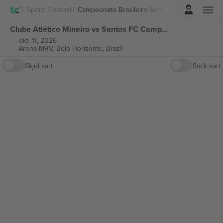
Logg Inn
Sport
Football
Campeonato Brasileiro Série A
Clube Atlético Mineiro vs Santos FC Campeonato Brasileiro Série A billetter
okt. 11, 2026
Arena MRV,
Belo Horizonte, Brazil
Skjul kart
Stick kart