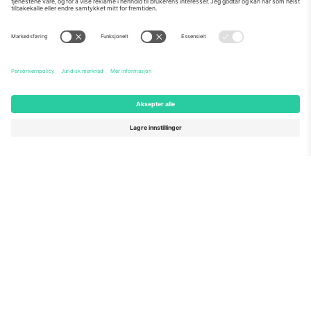
Om Oss
Bedriftstjenester
Team
Vanlige spørsmål
TixProtect
Hvordan det fungerer
Firmainformasjon
Hoteller
Vilkår og betingelser
VM-hub
Tilknyttet program
Kontakt oss
Kontorer og support
Germany
United Kingdom
Unter den Linden 24, 10117
167 City Road, London, Greater
Berlin, Germany
London, EC1V 1AW, United