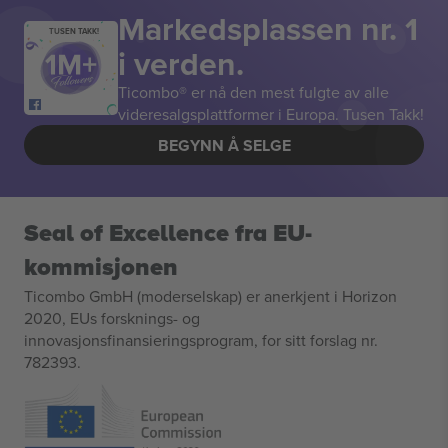
Markedsplassen nr. 1
TUSEN TAKK!
i verden.
Ticombo® er nå den mest fulgte av alle
videresalgsplattformer i Europa. Tusen Takk!
BEGYNN Å SELGE
Seal of Excellence fra EU-
kommisjonen
Ticombo GmbH (moderselskap) er anerkjent i Horizon
2020, EUs forsknings- og
innovasjonsfinansieringsprogram, for sitt forslag nr.
782393.