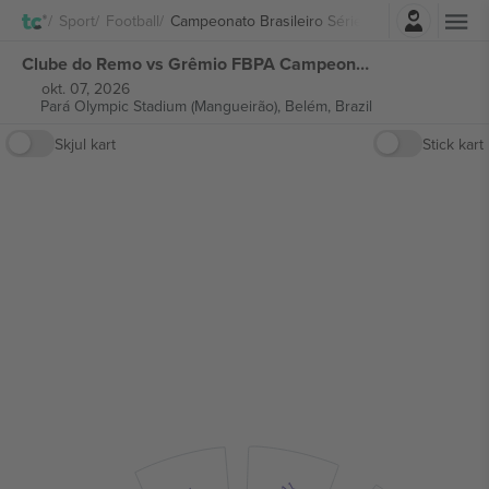
Logg Inn
Sport
Football
Campeonato Brasileiro Série A
Clube do Remo vs Grêmio FBPA Campeonato Brasileiro Série A billetter
okt. 07, 2026
Pará Olympic Stadium (Mangueirão),
Belém, Brazil
Skjul kart
Stick kart
A1