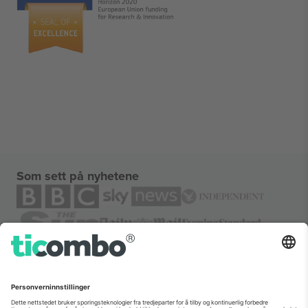
Som sett på nyhetene