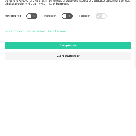
Om Oss
Bedriftstjenester
Team
Vanlige spørsmål
TixProtect
Hvordan det fungerer
Firmainformasjon
Hoteller
Vilkår og betingelser
VM-hub
Tilknyttet program
Kontakt oss
Kontorer og support
Germany
United Kingdom
Unter den Linden 24, 10117
167 City Road, London, Greater
Berlin, Germany
London, EC1V 1AW, United