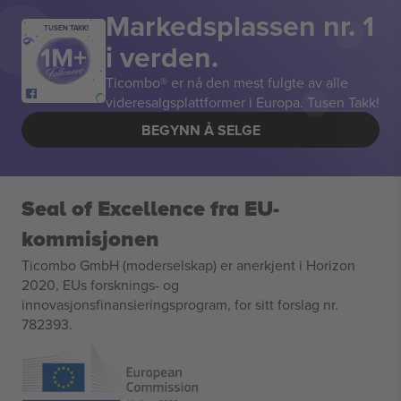
Markedsplassen nr. 1
TUSEN TAKK!
i verden.
Ticombo® er nå den mest fulgte av alle
videresalgsplattformer i Europa. Tusen Takk!
BEGYNN Å SELGE
Seal of Excellence fra EU-
kommisjonen
Ticombo GmbH (moderselskap) er anerkjent i Horizon
2020, EUs forsknings- og
innovasjonsfinansieringsprogram, for sitt forslag nr.
782393.