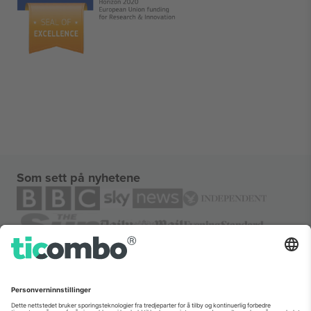
Som sett på nyhetene