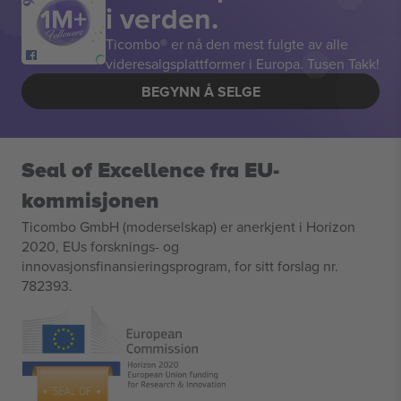
i verden.
Ticombo® er nå den mest fulgte av alle
videresalgsplattformer i Europa. Tusen Takk!
BEGYNN Å SELGE
Seal of Excellence fra EU-
kommisjonen
Ticombo GmbH (moderselskap) er anerkjent i Horizon
2020, EUs forsknings- og
innovasjonsfinansieringsprogram, for sitt forslag nr.
782393.