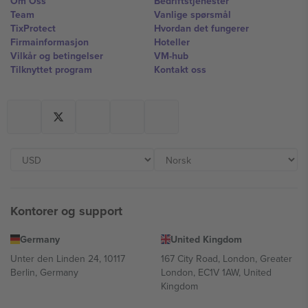
Om Oss
Bedriftstjenester
Team
Vanlige spørsmål
TixProtect
Hvordan det fungerer
Firmainformasjon
Hoteller
Vilkår og betingelser
VM-hub
Tilknyttet program
Kontakt oss
Kontorer og support
Germany
United Kingdom
Unter den Linden 24, 10117
167 City Road, London, Greater
Berlin, Germany
London, EC1V 1AW, United
Kingdom