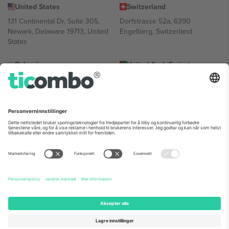
United States
Switzerland
131 Continental Dr, Suite 305,
Dorfstrasse 52a, 6390
Newark, Delaware 19713, United
Engelberg, Switzerland
States
Bulgaria
United Arab Emirates
Regus Sofia City West, bul
UAE Dubai Silicon Oasis, DDP
Totleben 53-55, 1606 Sofia,
Building A1, Office 302, Dubai,
Bulgaria
United Arab Emirates
Mexico
Av Chapultepec 360, Roma
Norte, Cuauhtémoc, 06700
Ciudad de México, CDMX,
Mexico
Plattformleverandørens juridiske enhet kan variere avhengig av
sted, begivenhet og/eller domene. For detaljer, sjekk spesifikke
arrangementsside, forlag og vilkår.,
Firmainformasjon
og
Vilkår.
©
2026 Ticombo. Alle rettigheter reservert.