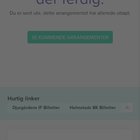
Du er sent ute, dette arrangementet har allerede utløpt.
SE KOMMENDE ARRANGEMENTER
Hurtig linker
Djurgårdens IF
Billetter
Halmstads BK
Billetter
Allsve