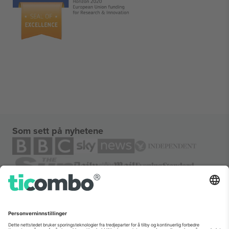
Som sett på nyhetene