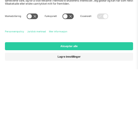
Om Oss
Bedriftstjenester
Team
Vanlige spørsmål
TixProtect
Hvordan det fungerer
Firmainformasjon
Hoteller
Vilkår og betingelser
VM-hub
Tilknyttet program
Kontakt oss
Kontorer og support
Germany
United Kingdom
Unter den Linden 24, 10117
167 City Road, London, Greater
Berlin, Germany
London, EC1V 1AW, United