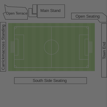
Main Stand
Open
T
errace
Open Seating
Carrickmacross Standing
own End
T
South Side Seating