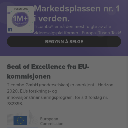
Markedsplassen nr. 1
TUSEN TAKK!
i verden.
Ticombo® er nå den mest fulgte av alle
videresalgsplattformer i Europa. Tusen Takk!
BEGYNN Å SELGE
Seal of Excellence fra EU-
kommisjonen
Ticombo GmbH (moderselskap) er anerkjent i Horizon
2020, EUs forsknings- og
innovasjonsfinansieringsprogram, for sitt forslag nr.
782393.