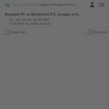
Logg Inn
Sport
Football
League Of Ireland Premier Division
Dundalk FC vs Bohemian F.C. League of Ireland Premier Division billetter
fre., okt. 09 26, 20:45 GMT
Oriel Park,
Dundalk, Ireland
Skjul kart
Stick kart