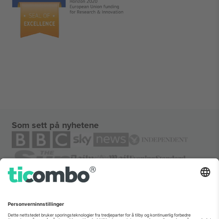
Som sett på nyhetene