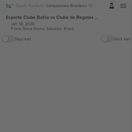
Logg Inn
Sport
Football
Campeonato Brasileiro Série A
Esporte Clube Bahia vs Clube de Regatas do Flamengo Campeonato Brasileiro Série A billetter
okt. 18, 2026
Fonte Nova Arena,
Salvador, Brazil
Skjul kart
Stick kart