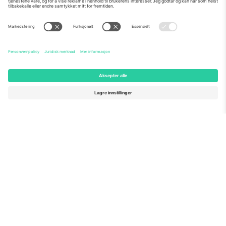
Om Oss
Bedriftstjenester
Team
Vanlige spørsmål
TixProtect
Hvordan det fungerer
Firmainformasjon
Hoteller
Vilkår og betingelser
VM-hub
Tilknyttet program
Kontakt oss
Kontorer og support
Germany
United Kingdom
Unter den Linden 24, 10117
167 City Road, London, Greater
Berlin, Germany
London, EC1V 1AW, United