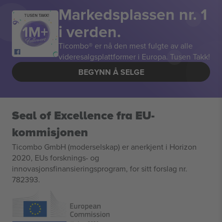
Markedsplassen nr. 1
TUSEN TAKK!
i verden.
Ticombo® er nå den mest fulgte av alle
videresalgsplattformer i Europa. Tusen Takk!
BEGYNN Å SELGE
Seal of Excellence fra EU-
kommisjonen
Ticombo GmbH (moderselskap) er anerkjent i Horizon
2020, EUs forsknings- og
innovasjonsfinansieringsprogram, for sitt forslag nr.
782393.