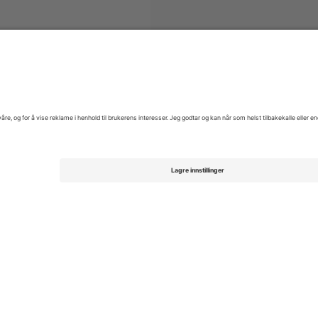
r
Campeonato Brasileiro Série A
Billetter