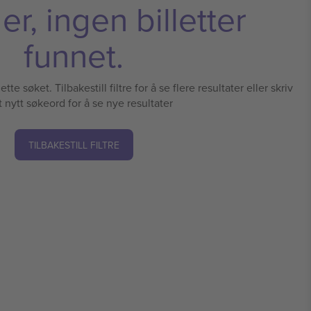
r, ingen billetter
funnet.
tte søket. Tilbakestill filtre for å se flere resultater eller skriv
t nytt søkeord for å se nye resultater
TILBAKESTILL FILTRE