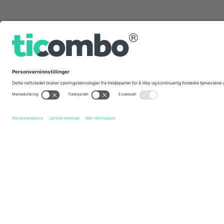
Hurtig linker
Esporte Clube Vitória
Billetter
Fluminense FC
Billette