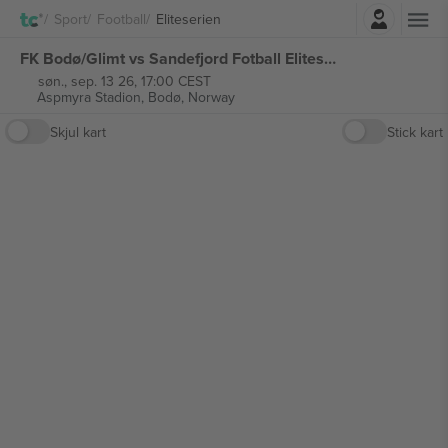
Logg Inn
Sport
Football
Eliteserien
FK Bodø/Glimt vs Sandefjord Fotball Eliteserien billetter
søn., sep. 13 26, 17:00 CEST
Aspmyra Stadion,
Bodø, Norway
Skjul kart
Stick kart