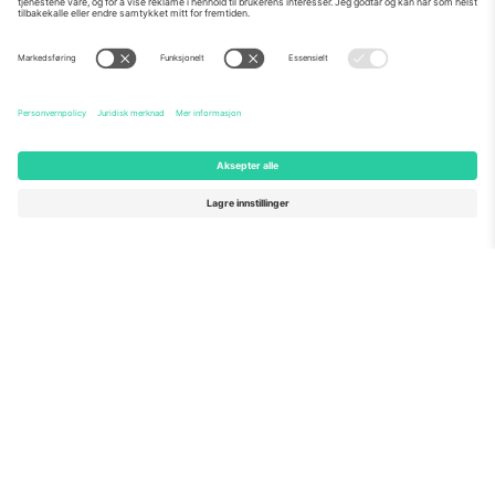
Om Oss
Bedriftstjenester
Team
Vanlige spørsmål
TixProtect
Hvordan det fungerer
Firmainformasjon
Hoteller
Vilkår og betingelser
VM-hub
Tilknyttet program
Kontakt oss
Kontorer og support
Germany
United Kingdom
Unter den Linden 24, 10117
167 City Road, London, Greater
Berlin, Germany
London, EC1V 1AW, United