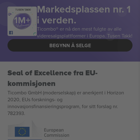
Markedsplassen nr. 1
TUSEN TAKK!
i verden.
Ticombo® er nå den mest fulgte av alle
videresalgsplattformer i Europa. Tusen Takk!
BEGYNN Å SELGE
Seal of Excellence fra EU-
kommisjonen
Ticombo GmbH (moderselskap) er anerkjent i Horizon
2020, EUs forsknings- og
innovasjonsfinansieringsprogram, for sitt forslag nr.
782393.