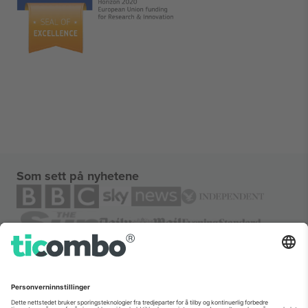
Som sett på nyhetene