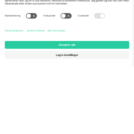
Om Oss
Bedriftstjenester
Team
Vanlige spørsmål
TixProtect
Hvordan det fungerer
Firmainformasjon
Hoteller
Vilkår og betingelser
VM-hub
Tilknyttet program
Kontakt oss
Kontorer og support
Germany
United Kingdom
Unter den Linden 24, 10117
167 City Road, London, Greater
Berlin, Germany
London, EC1V 1AW, United