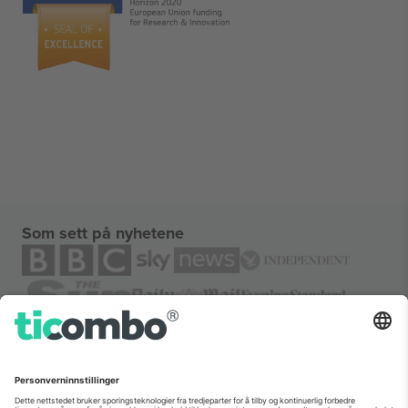
Som sett på nyhetene