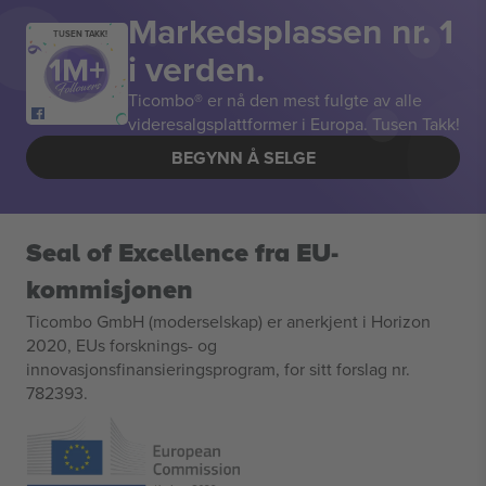
Markedsplassen nr. 1
TUSEN TAKK!
i verden.
Ticombo® er nå den mest fulgte av alle
videresalgsplattformer i Europa. Tusen Takk!
BEGYNN Å SELGE
Seal of Excellence fra EU-
kommisjonen
Ticombo GmbH (moderselskap) er anerkjent i Horizon
2020, EUs forsknings- og
innovasjonsfinansieringsprogram, for sitt forslag nr.
782393.