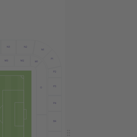
N3
N2
N1
P1
M3
M2
M1
P2
P3
O
P4
B4