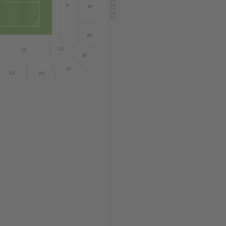
A
B3
B2
C2
C3
B1
D1
D2
D3