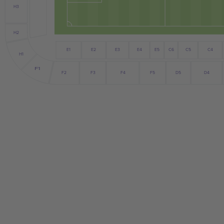
H3
H2
E5
E2
E3
C6
C4
E1
E4
C5
H1
F1
F2
F3
F4
D5
F5
D4