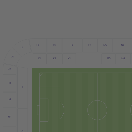
L4
L3
L5
N5
N4
L2
L1
J1
K2
M4
K1
K3
M5
J2
J3
I
J4
H4
G