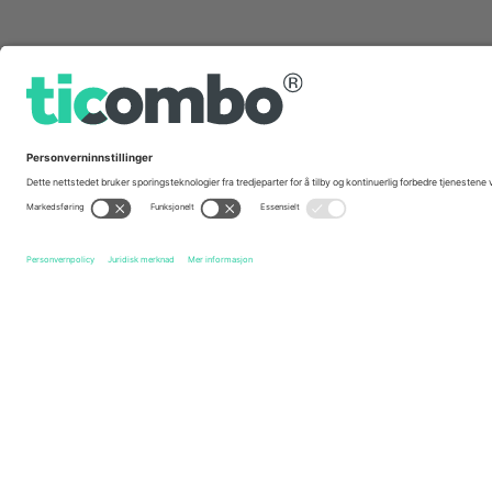
Hurtig linker
GAIS
Billetter
Västerås SK Fotboll
Billetter
Allsv