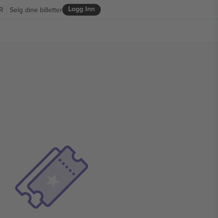
Logg Inn
R
Selg dine billetter