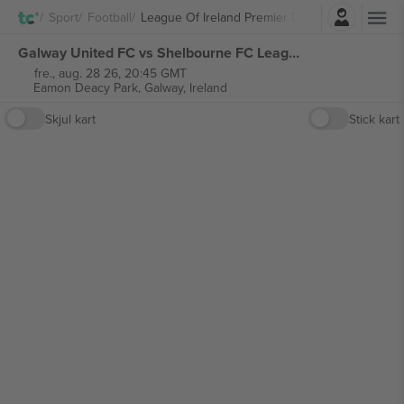
Logg Inn
Sport
Football
League Of Ireland Premier Division
Galway United FC vs Shelbourne FC League of Ireland Premier Division billetter
fre., aug. 28 26, 20:45 GMT
Eamon Deacy Park,
Galway, Ireland
Skjul kart
Stick kart