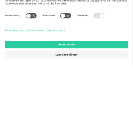
Om Oss
Bedriftstjenester
Team
Vanlige spørsmål
TixProtect
Hvordan det fungerer
Firmainformasjon
Hoteller
Vilkår og betingelser
VM-hub
Tilknyttet program
Kontakt oss
Kontorer og support
Germany
United Kingdom
Unter den Linden 24, 10117
167 City Road, London, Greater
Berlin, Germany
London, EC1V 1AW, United