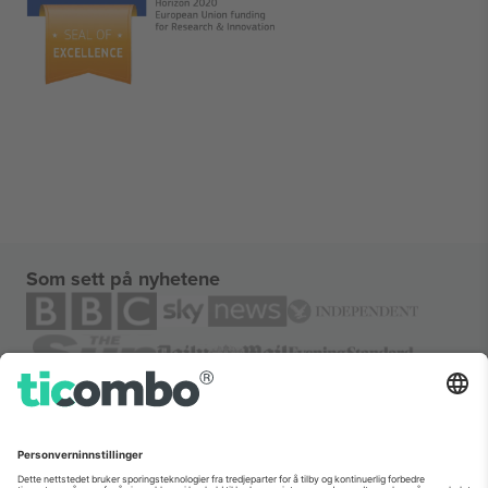
Som sett på nyhetene