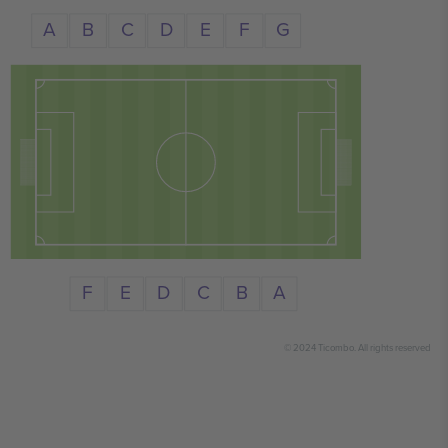
A
C
D
B
E
F
G
A
F
D
E
C
B
© 2024 Ticombo. All rights reserved