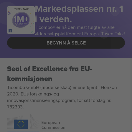
Markedsplassen nr. 1
TUSEN TAKK!
i verden.
Ticombo® er nå den mest fulgte av alle
videresalgsplattformer i Europa. Tusen Takk!
BEGYNN Å SELGE
Seal of Excellence fra EU-
kommisjonen
Ticombo GmbH (moderselskap) er anerkjent i Horizon
2020, EUs forsknings- og
innovasjonsfinansieringsprogram, for sitt forslag nr.
782393.