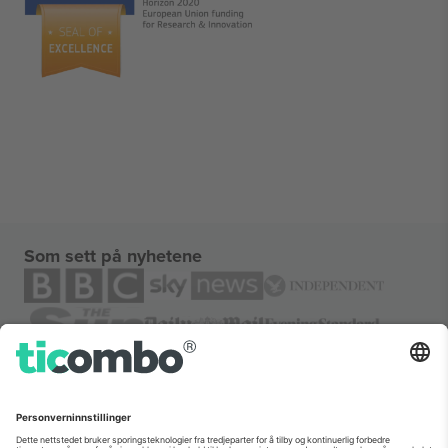
Som sett på nyhetene