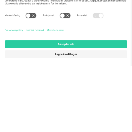
Om Oss
Bedriftstjenester
Team
Vanlige spørsmål
TixProtect
Hvordan det fungerer
Firmainformasjon
Hoteller
Vilkår og betingelser
VM-hub
Tilknyttet program
Kontakt oss
Kontorer og support
Germany
United Kingdom
Unter den Linden 24, 10117
167 City Road, London, Greater
Berlin, Germany
London, EC1V 1AW, United