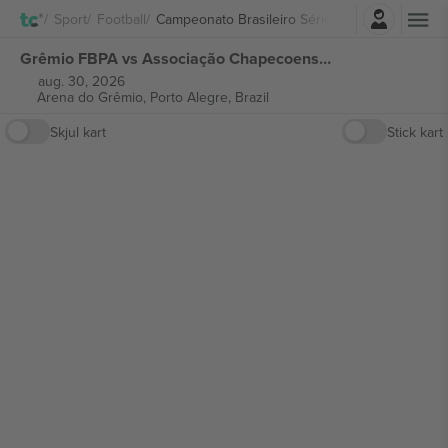
Logg Inn
Sport
Football
Campeonato Brasileiro Série A
Grêmio FBPA vs Associação Chapecoense de Futebol Campeonato Brasileiro Série A billetter
aug. 30, 2026
Arena do Grêmio,
Porto Alegre, Brazil
Skjul kart
Stick kart