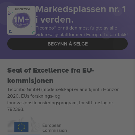
Markedsplassen nr. 1
TUSEN TAKK!
i verden.
Ticombo® er nå den mest fulgte av alle
videresalgsplattformer i Europa. Tusen Takk!
BEGYNN Å SELGE
Seal of Excellence fra EU-
kommisjonen
Ticombo GmbH (moderselskap) er anerkjent i Horizon
2020, EUs forsknings- og
innovasjonsfinansieringsprogram, for sitt forslag nr.
782393.