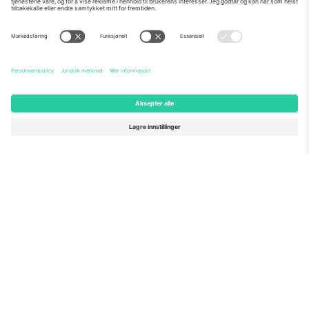
Om Oss
Bedriftstjenester
Team
Vanlige spørsmål
TixProtect
Hvordan det fungerer
Firmainformasjon
Hoteller
Vilkår og betingelser
VM-hub
Tilknyttet program
Kontakt oss
Kontorer og support
Germany
United Kingdom
Unter den Linden 24, 10117
167 City Road, London, Greater
Berlin, Germany
London, EC1V 1AW, United