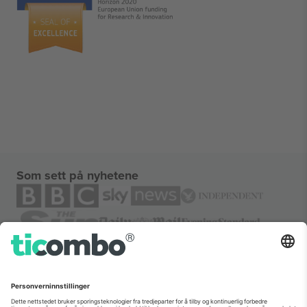
Som sett på nyhetene