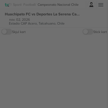
Logg Inn
Sport
Football
Campeonato Nacional Chile
Huachipato FC vs Deportes La Serena Campeonato Nacional Chile billetter
nov. 02, 2026
Estadio CAP Acero,
Talcahuano, Chile
Skjul kart
Stick kart