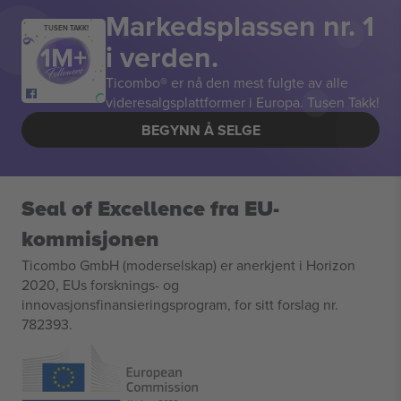
Markedsplassen nr. 1
TUSEN TAKK!
i verden.
Ticombo® er nå den mest fulgte av alle
videresalgsplattformer i Europa. Tusen Takk!
BEGYNN Å SELGE
Seal of Excellence fra EU-
kommisjonen
Ticombo GmbH (moderselskap) er anerkjent i Horizon
2020, EUs forsknings- og
innovasjonsfinansieringsprogram, for sitt forslag nr.
782393.