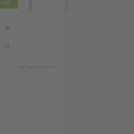
T/U/V
A1
C1
© 2024 Ticombo. All rights reserved