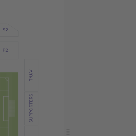
S2
P2
T/U/V
SUPPORTERS