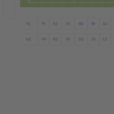
F2
E1
B2
B1
E2
A2
F1
D1
C2
D2
H1
G1
H2
G2