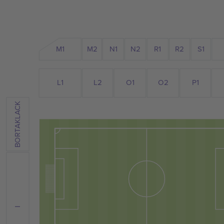
M2
R2
M1
R1
N1
N2
S1
L1
L2
O1
O2
P1
BORTAKLACK
I