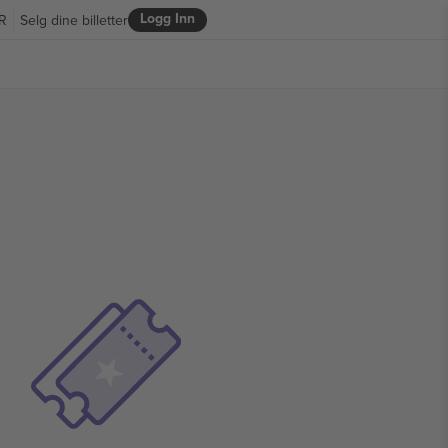
Logg Inn
R
Selg dine billetter