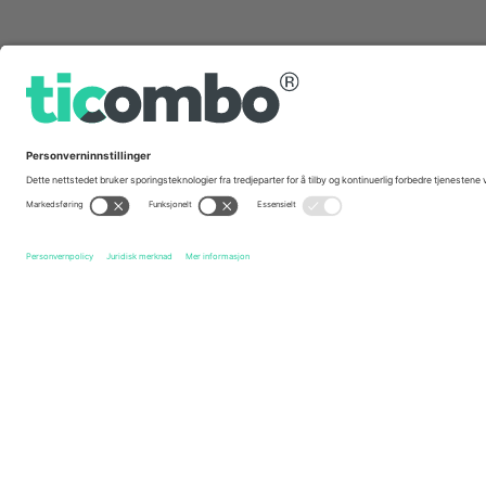
Hurtig linker
IF Elfsborg
Billetter
Halmstads BK
Billetter
Allsv