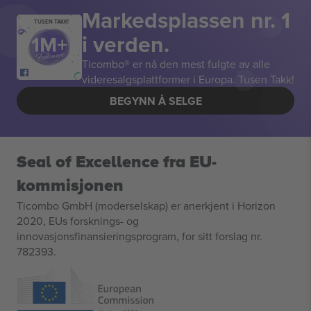
Markedsplassen nr. 1
TUSEN TAKK!
i verden.
Ticombo® er nå den mest fulgte av alle
videresalgsplattformer i Europa. Tusen Takk!
BEGYNN Å SELGE
Seal of Excellence fra EU-
kommisjonen
Ticombo GmbH (moderselskap) er anerkjent i Horizon
2020, EUs forsknings- og
innovasjonsfinansieringsprogram, for sitt forslag nr.
782393.