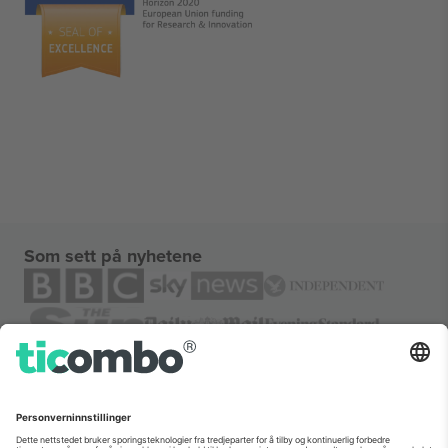
Som sett på nyhetene