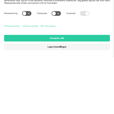
Om Oss
Bedriftstjenester
Team
Vanlige spørsmål
TixProtect
Hvordan det fungerer
Firmainformasjon
Hoteller
Vilkår og betingelser
VM-hub
Tilknyttet program
Kontakt oss
Kontorer og support
Germany
United Kingdom
Unter den Linden 24, 10117
167 City Road, London, Greater
Berlin, Germany
London, EC1V 1AW, United