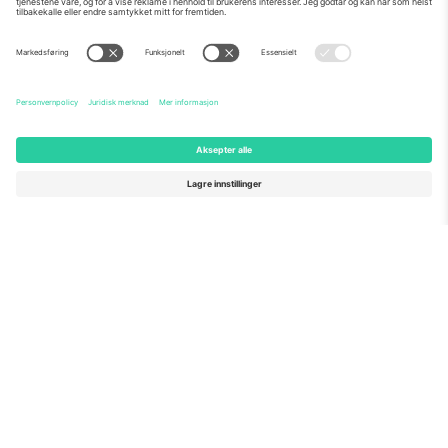
Om Oss
Bedriftstjenester
Team
Vanlige spørsmål
TixProtect
Hvordan det fungerer
Firmainformasjon
Hoteller
Vilkår og betingelser
VM-hub
Tilknyttet program
Kontakt oss
Kontorer og support
Germany
United Kingdom
Unter den Linden 24, 10117
167 City Road, London, Greater
Berlin, Germany
London, EC1V 1AW, United