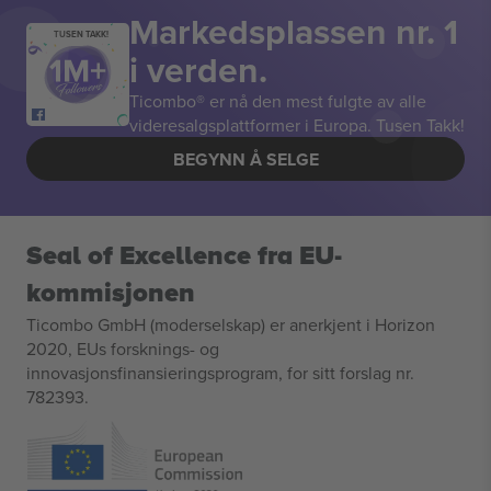
Markedsplassen nr. 1
TUSEN TAKK!
i verden.
Ticombo® er nå den mest fulgte av alle
videresalgsplattformer i Europa. Tusen Takk!
BEGYNN Å SELGE
Seal of Excellence fra EU-
kommisjonen
Ticombo GmbH (moderselskap) er anerkjent i Horizon
2020, EUs forsknings- og
innovasjonsfinansieringsprogram, for sitt forslag nr.
782393.