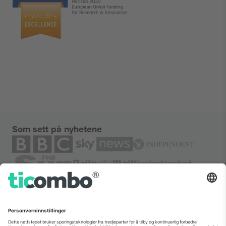
Som sett på nyhetene