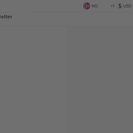
NO
+1
USD
etter
g