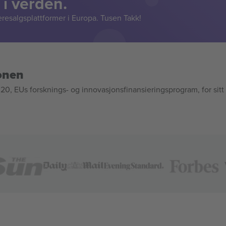
 i verden.
resalgsplattformer i Europa. Tusen Takk!
onen
, EUs forsknings- og innovasjonsfinansieringsprogram, for sitt