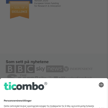
Som sett på nyhetene