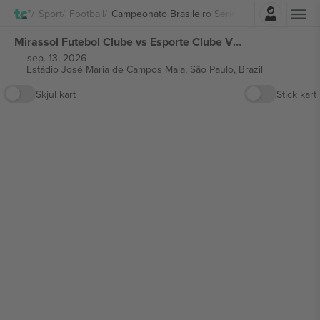
Logg Inn
Sport
Football
Campeonato Brasileiro Série A
Mirassol Futebol Clube vs Esporte Clube Vitória Campeonato Brasileiro Série A billetter
sep. 13, 2026
Estádio José Maria de Campos Maia,
São Paulo, Brazil
Skjul kart
Stick kart