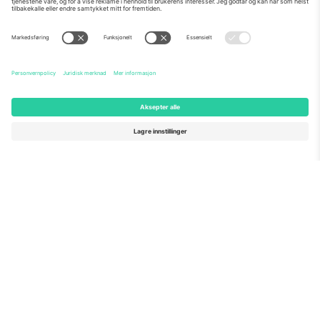
Om Oss
Bedriftstjenester
Team
Vanlige spørsmål
TixProtect
Hvordan det fungerer
Firmainformasjon
Hoteller
Vilkår og betingelser
VM-hub
Tilknyttet program
Kontakt oss
Kontorer og support
Germany
United Kingdom
Unter den Linden 24, 10117
167 City Road, London, Greater
Berlin, Germany
London, EC1V 1AW, United