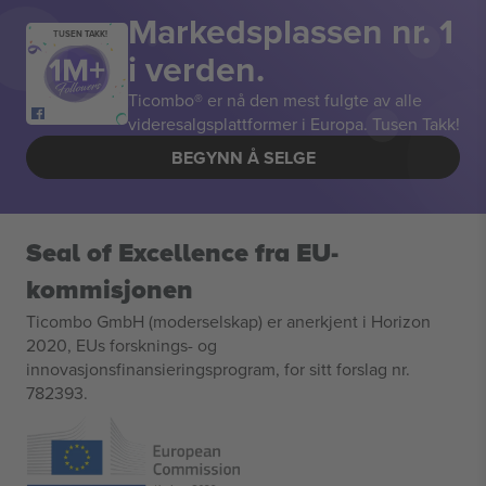
Markedsplassen nr. 1
TUSEN TAKK!
i verden.
Ticombo® er nå den mest fulgte av alle
videresalgsplattformer i Europa. Tusen Takk!
BEGYNN Å SELGE
Seal of Excellence fra EU-
kommisjonen
Ticombo GmbH (moderselskap) er anerkjent i Horizon
2020, EUs forsknings- og
innovasjonsfinansieringsprogram, for sitt forslag nr.
782393.