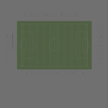
N
L
M
O
P
GÄSTANDE SUPPORTRAR
K
Q
R
J
S
I
T
B
G
F
E
D
C
A
H