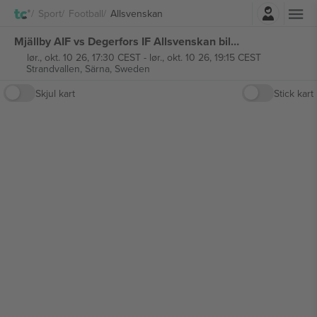
Logg Inn
Sport
Football
Allsvenskan
Mjällby AIF vs Degerfors IF Allsvenskan billetter
lør., okt. 10 26, 17:30 CEST
-
lør., okt. 10 26, 19:15 CEST
Strandvallen,
Särna, Sweden
Skjul kart
Stick kart