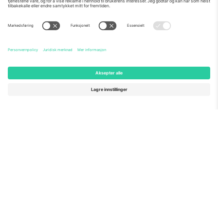
Om Oss
Bedriftstjenester
Team
Vanlige spørsmål
TixProtect
Hvordan det fungerer
Firmainformasjon
Hoteller
Vilkår og betingelser
VM-hub
Tilknyttet program
Kontakt oss
Kontorer og support
Germany
United Kingdom
Unter den Linden 24, 10117
167 City Road, London, Greater
Berlin, Germany
London, EC1V 1AW, United