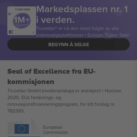
Markedsplassen nr. 1
TUSEN TAKK!
i verden.
Ticombo® er nå den mest fulgte av alle
videresalgsplattformer i Europa. Tusen Takk!
BEGYNN Å SELGE
Seal of Excellence fra EU-
kommisjonen
Ticombo GmbH (moderselskap) er anerkjent i Horizon
2020, EUs forsknings- og
innovasjonsfinansieringsprogram, for sitt forslag nr.
782393.