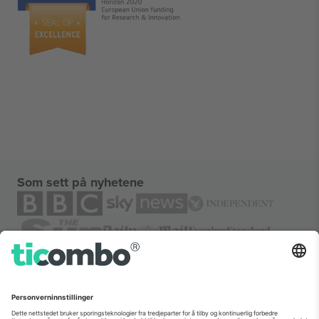
Som sett på nyhetene