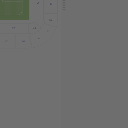
A
B3
B2
C2
C3
B1
D1
D2
D3