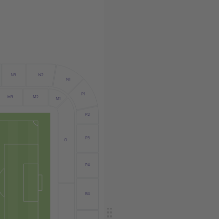
N3
N2
N1
P1
M3
M2
M1
P2
P3
O
P4
B4