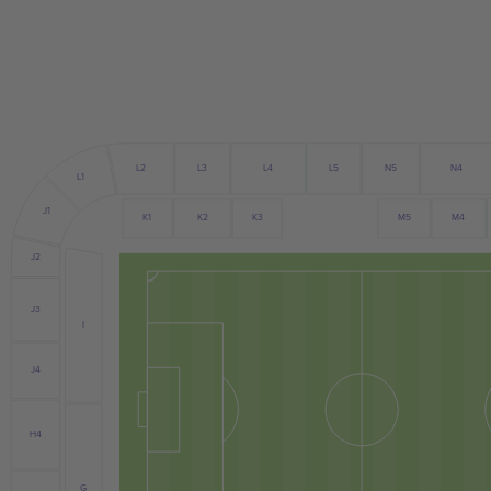
L4
L3
L5
N5
N4
L2
L1
J1
K2
M4
K1
K3
M5
J2
J3
I
J4
H4
G