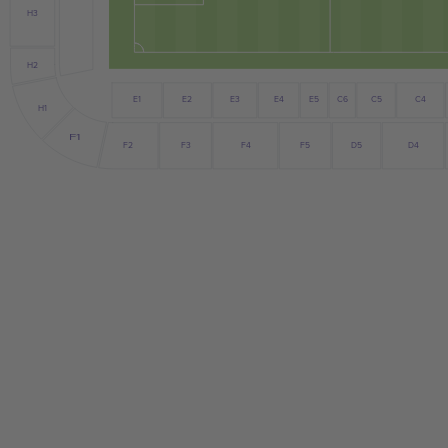
H3
H2
E5
E2
E3
C6
C4
E1
E4
C5
H1
F1
F2
F3
F4
D5
F5
D4