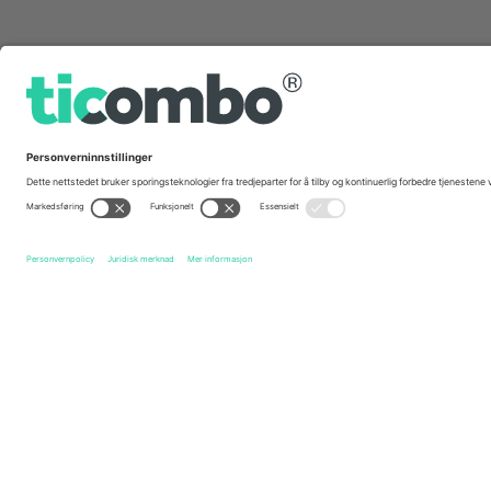
Hurtig linker
Örgryte IS
Billetter
IK Sirius Fotboll
Billetter
Alls