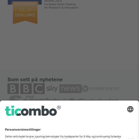
Som sett på nyhetene