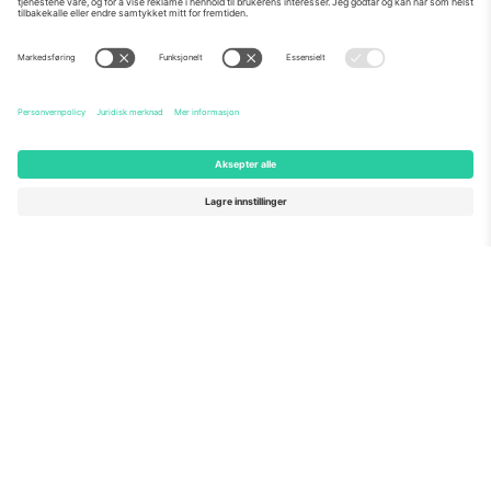
Om Oss
Bedriftstjenester
Team
Vanlige spørsmål
TixProtect
Hvordan det fungerer
Firmainformasjon
Hoteller
Vilkår og betingelser
VM-hub
Tilknyttet program
Kontakt oss
Kontorer og support
Germany
United Kingdom
Unter den Linden 24, 10117
167 City Road, London, Greater
Berlin, Germany
London, EC1V 1AW, United