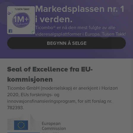
Markedsplassen nr. 1
TUSEN TAKK!
i verden.
Ticombo® er nå den mest fulgte av alle
videresalgsplattformer i Europa. Tusen Takk!
BEGYNN Å SELGE
Seal of Excellence fra EU-
kommisjonen
Ticombo GmbH (moderselskap) er anerkjent i Horizon
2020, EUs forsknings- og
innovasjonsfinansieringsprogram, for sitt forslag nr.
782393.