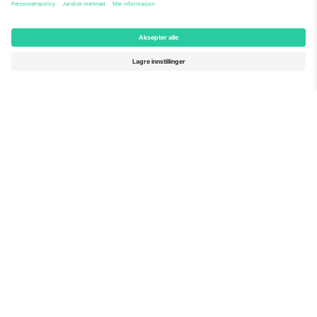
Om Oss
Bedriftstjenester
Team
Vanlige spørsmål
TixProtect
Hvordan det fungerer
Firmainformasjon
Hoteller
Vilkår og betingelser
VM-hub
Tilknyttet program
Kontakt oss
Kontorer og support
Germany
United Kingdom
Unter den Linden 24, 10117
167 City Road, London, Greater
Berlin, Germany
London, EC1V 1AW, United
Kingdom