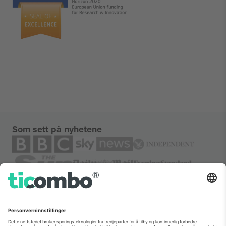
Som sett på nyhetene