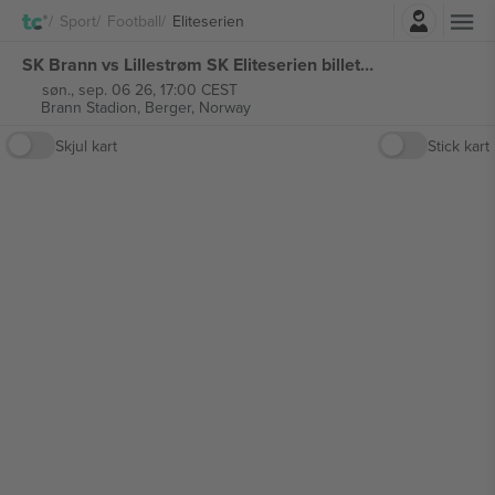
Logg Inn
Sport
Football
Eliteserien
SK Brann vs Lillestrøm SK Eliteserien billetter
søn., sep. 06 26, 17:00 CEST
Brann Stadion,
Berger, Norway
Skjul kart
Stick kart