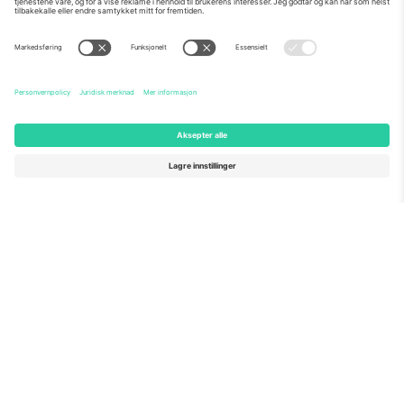
Om Oss
Bedriftstjenester
Team
Vanlige spørsmål
TixProtect
Hvordan det fungerer
Firmainformasjon
Hoteller
Vilkår og betingelser
VM-hub
Tilknyttet program
Kontakt oss
Kontorer og support
Germany
United Kingdom
Unter den Linden 24, 10117
167 City Road, London, Greater
Berlin, Germany
London, EC1V 1AW, United