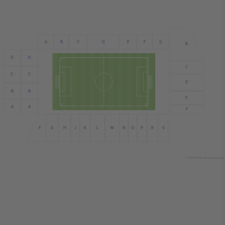
E
A
C
B
D
F
G
B
D
D
C
C
C
D
B
B
E
A
A
F
G
N
S
J
L
R
H
F
M
P
K
O
© 2024 Ticombo. All rights reserved