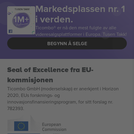
Markedsplassen nr. 1
TUSEN TAKK!
i verden.
Ticombo® er nå den mest fulgte av alle
videresalgsplattformer i Europa. Tusen Takk!
BEGYNN Å SELGE
Seal of Excellence fra EU-
kommisjonen
Ticombo GmbH (moderselskap) er anerkjent i Horizon
2020, EUs forsknings- og
innovasjonsfinansieringsprogram, for sitt forslag nr.
782393.